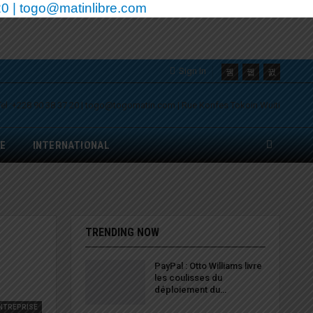
0 | togo@matinlibre.com
Sign In
E
INTERNATIONAL
TRENDING NOW
PayPal : Otto Williams livre
les coulisses du
déploiement du…
NTREPRISE