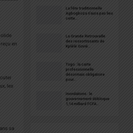
La fête traditionnelle
Agbogboza n’aura pas lieu
cette…
solide
La Grande Retrouvaille
des ressortissants de
 reçu en
Kplélé Govié…
Togo : la carte
professionnelle
désormais obligatoire
scuter
pour…
x, les
Inondations : le
gouvernement débloque
1,14 milliard FCFA…
dans sa