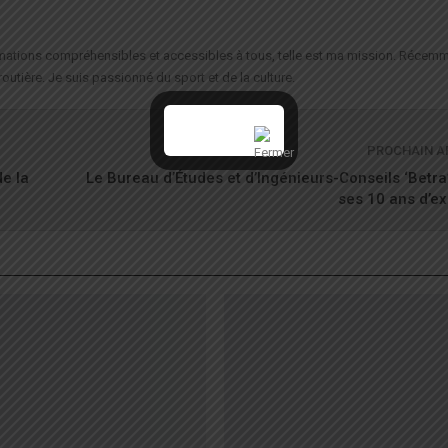
formations compréhensibles et accessibles à tous, telle est ma mission. Récemm
routière. Je suis passionné du sport et de la culture.
PROCHAIN A
e la
Le Bureau d’Études et d’Ingénieurs-Conseils ‘Betra
ses 10 ans d’e