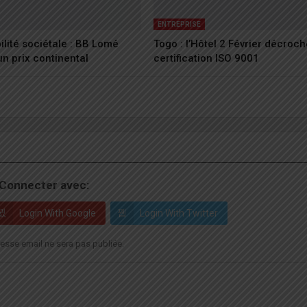
ENTREPRISE
lité sociétale : BB Lomé
Togo : l’Hôtel 2 Février décroch
n prix continental
certification ISO 9001
Connecter avec:
Login With Google
Login With Twitter
esse email ne sera pas publiée.