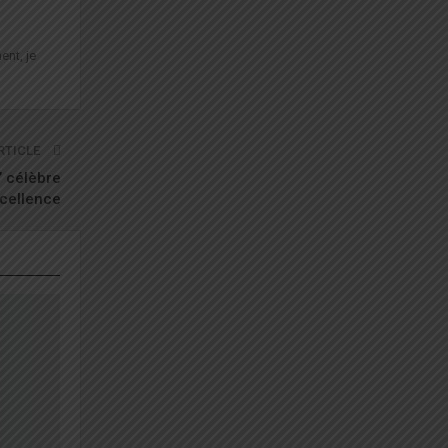
ent, je
RTICLE
’ célèbre
xcellence