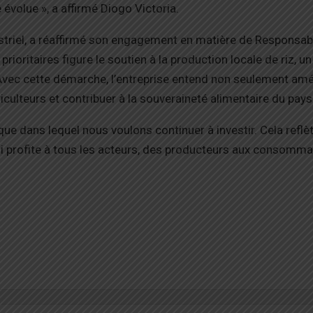
évolue », a affirmé Diogo Victoria.
striel, a réaffirmé son engagement en matière de Responsabi
 prioritaires figure le soutien à la production locale de riz, un
. Avec cette démarche, l’entreprise entend non seulement amél
iculteurs et contribuer à la souveraineté alimentaire du pays
que dans lequel nous voulons continuer à investir. Cela reflè
 profite à tous les acteurs, des producteurs aux consommat