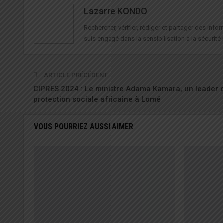
Lazarre KONDO
Rechercher, vérifier, rédiger et partager des in
suis engagé dans la sensibilisation à la sécurité 
ARTICLE PRÉCÉDENT
CIPRES 2024 : Le ministre Adama Kamara, un leader d
protection sociale africaine à Lomé
VOUS POURRIEZ AUSSI AIMER