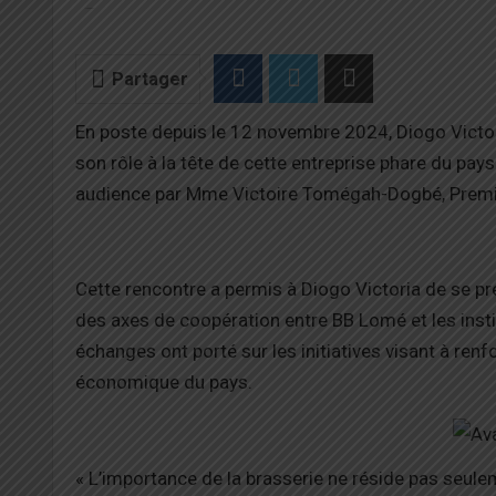
Partager
En poste depuis le 12 novembre 2024, Diogo Victor
son rôle à la tête de cette entreprise phare du pa
audience par Mme Victoire Tomégah-Dogbé, Premi
Cette rencontre a permis à Diogo Victoria de se pr
des axes de coopération entre BB Lomé et les insti
échanges ont porté sur les initiatives visant à ren
économique du pays.
« L’importance de la brasserie ne réside pas seul