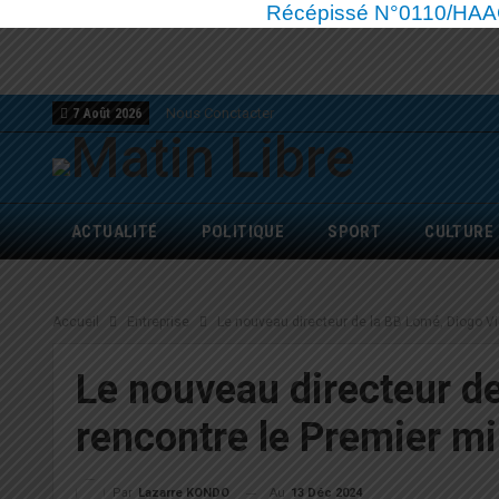
Récépissé N°0110/HAAC/
Nous Conctacter
7 Août 2026
ACTUALITÉ
POLITIQUE
SPORT
CULTURE
Accueil
Entreprise
Le nouveau directeur de la BB Lomé, Diogo Vic
Le nouveau directeur de
rencontre le Premier mi
Au
13 Déc 2024
Par
Lazarre KONDO