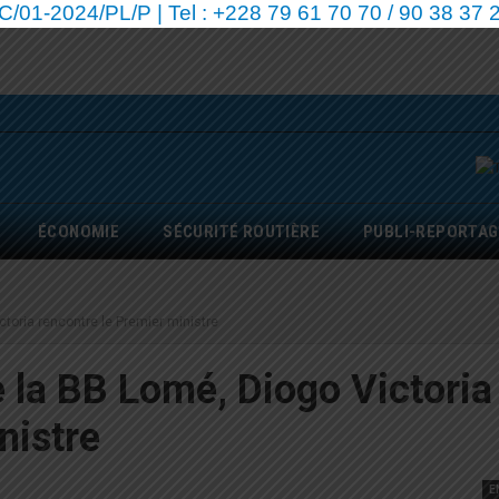
01-2024/PL/P | Tel : +228 79 61 70 70 / 90 38 37 2
ÉCONOMIE
SÉCURITÉ ROUTIÈRE
PUBLI-REPORTAG
toria rencontre le Premier ministre
 la BB Lomé, Diogo Victoria
nistre
E