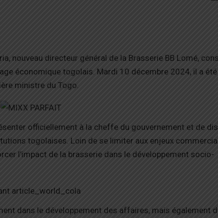
ia, nouveau directeur général de la Brasserie BB Lomé, con
ysage économique togolais. Mardi 10 décembre 2024, il a été
ère ministre du Togo.
ésenter officiellement à la cheffe du gouvernement et de di
tutions togolaises. Loin de se limiter aux enjeux commerciau
forcer l’impact de la brasserie dans le développement socio-
ement dans le développement des affaires, mais également 