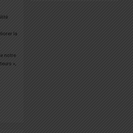
lité
iorer la
.
te notre
eurs »,