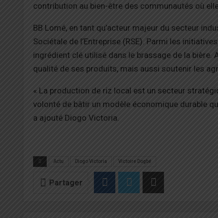
contribution au bien-être des communautés où elle 
BB Lomé, en tant qu’acteur majeur du secteur indu
Sociétale de l’Entreprise (RSE). Parmi les initiatives
ingrédient clé utilisé dans le brassage de la bière
qualité de ses produits, mais aussi soutenir les agr
« La production de riz local est un secteur stratégi
volonté de bâtir un modèle économique durable qui
a ajouté Diogo Victoria.
Actu
Diogo Victoria
Victoire Dogbé
Partager