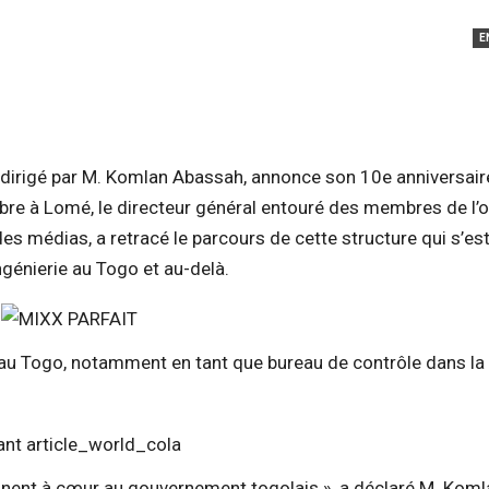
E
, dirigé par M. Komlan Abassah, annonce son 10e anniversair
re à Lomé, le directeur général entouré des membres de l’o
es médias, a retracé le parcours de cette structure qui s’es
génierie au Togo et au-delà.
s au Togo, notamment en tant que bureau de contrôle dans la
nent à cœur au gouvernement togolais », a déclaré M. Koml