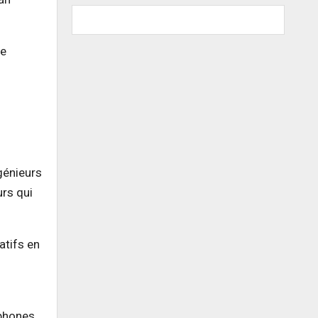
le
ngénieurs
urs qui
atifs en
ophones,