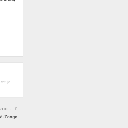
ent, je
RTICLE
goè-Zongo