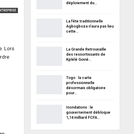
déploiement du…
NTREPRISE
La fête traditionnelle
Agbogboza n’aura pas lieu
cette…
e. Lors
La Grande Retrouvaille
des ressortissants de
rdre
Kplélé Govié…
t
Togo : la carte
professionnelle
désormais obligatoire
pour…
Inondations : le
gouvernement débloque
1,14 milliard FCFA…
an