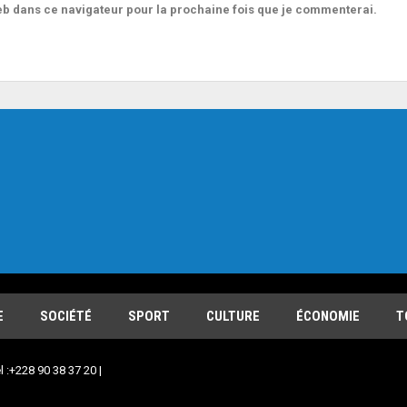
b dans ce navigateur pour la prochaine fois que je commenterai.
E
SOCIÉTÉ
SPORT
CULTURE
ÉCONOMIE
T
l :+228 90 38 37 20 |