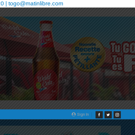
0 | togo@matinlibre.com
Sign In