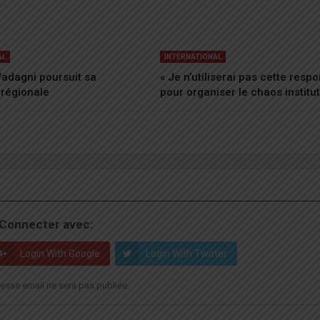
AL
INTERNATIONAL
adagni poursuit sa
« Je n’utiliserai pas cette respo
 régionale
pour organiser le chaos institu
Connecter avec:
Login With Google
Login With Twitter
esse email ne sera pas publiée.