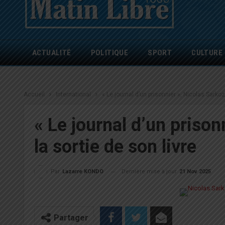
ACTUALITÉ
POLITIQUE
SPORT
CULTURE
Accueil
International
« Le journal d’un prisonnier », Nicolas Sarko
« Le journal d’un priso
la sortie de son livre
Dernière mise à jour
21 Nov 2025
Par
Lazarre KONDO
Partager