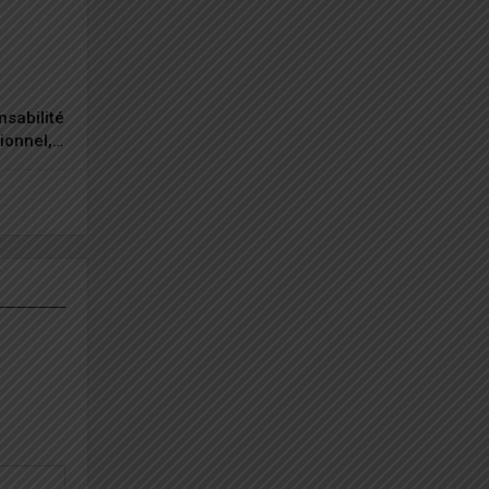
nsabilité
tionnel,…