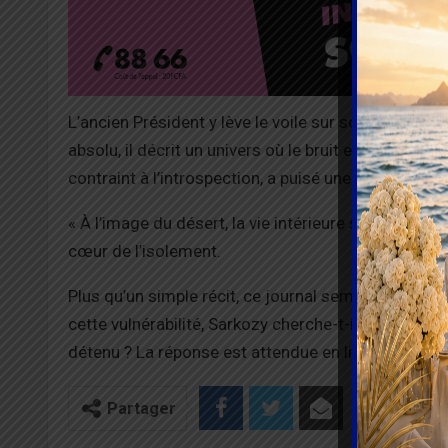
L’ancien Président y lève le voile sur son expérienc
absolu, il décrit un univers où le bruit est « hélas,
contraint à l’introspection, a puisé une
nouvelle for
« À l’image du désert, la vie intérieure se fortifie 
cœur de l’isolement.
Plus qu’un simple récit, ce journal semble être un
cette vulnérabilité, Sarkozy cherche-t-il à humanis
détenu ? La réponse est attendue en librairie le 10
Partager