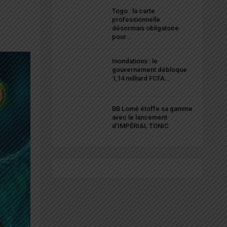
Togo : la carte
professionnelle
désormais obligatoire
pour…
Inondations : le
gouvernement débloque
1,14 milliard FCFA…
BB Lomé étoffe sa gamme
avec le lancement
d’IMPÉRIAL TONIC