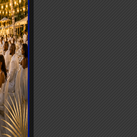
e
ue,
elle au
rtageant
 de
iosité.