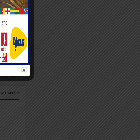
ent, je
RTICLE
thentique
c BB Lomé
 De L'auteur