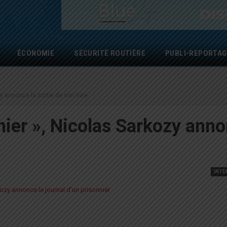
ÉCONOMIE
SÉCURITÉ ROUTIÈRE
PUBLI-REPORTAG
zy annonce la sortie de son livre
nnier », Nicolas Sarkozy ann
INTE