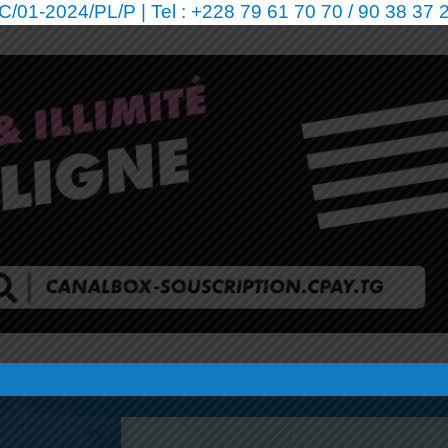
01-2024/PL/P | Tel : +228 79 61 70 70 / 90 38 37 2