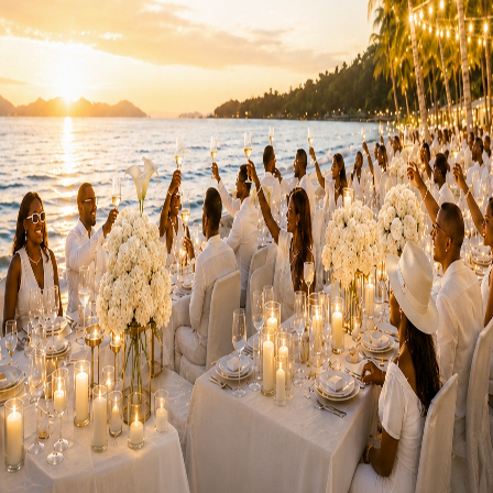
e carcérale à la prison de la Santé. Loin des clichés du silenc
 constant ». Mais c’est dans cette épreuve que l’homme politiq
ce
.
en prison », confie-t-il, dépeignant une transformation personn
e réponse, une reconquête par les mots après la chute. En pa
er son image ou à apporter un regard unique sur la condition
 décembre, où l’ouvrage suscite d’ores et déjà une intense cur