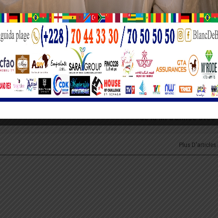
formations compréhensibles et accessibles à tous, telle est ma mission. Récemm
routière. Je suis passionné du sport et de la culture.
PROCHAIN A
mé
« Azanboko | M’na Kazando » : une célébration au
de la fin d’année ave
Plus D'articles