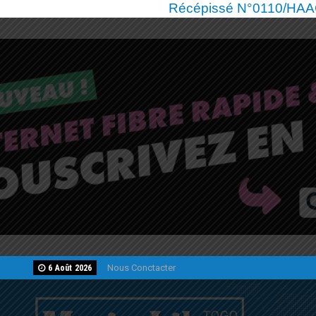
Récépissé N°0110/HAAC/
Nous Conctacter
6 Août 2026