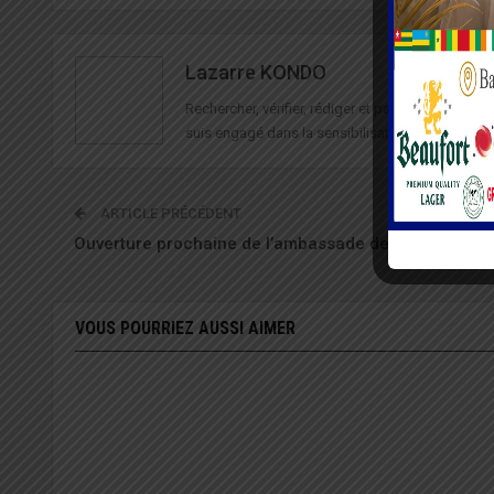
Lazarre KONDO
Rechercher, vérifier, rédiger et partager des in
suis engagé dans la sensibilisation à la sécurité 
ARTICLE PRÉCÉDENT
Ouverture prochaine de l’ambassade de Russie à Lo
VOUS POURRIEZ AUSSI AIMER