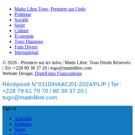
Matin Libre Togo, Premiers sur l’info
Politique
Société
Sport
Culture
Économie
Togo Diaspora
Faits Divers
International
© 2026 - Premiers sur les infos | Matin Libre. Tous Droits Réservés.
| Tel :+228 90 38 37 20 | togo@matinlibre.com
Website Design:
DigitXplus Francophone
Récépissé N°0110/HAAC/01-2024/PL/P | Tel :
+228 79 61 70 70 / 90 38 37 20 |
togo@matinlibre.com
Sign in
Actualité
Politique
Sport
Culture