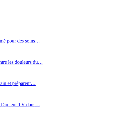
Lomé pour des soins…
tre les douleurs du…
rain et préparent…
SOS Docteur TV dans…