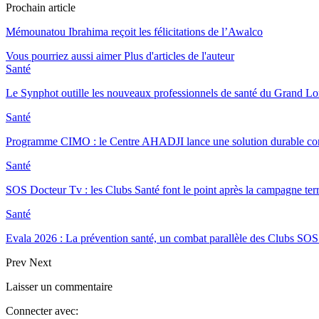
Prochain article
Mémounatou Ibrahima reçoit les félicitations de l’Awalco
Vous pourriez aussi aimer
Plus d'articles de l'auteur
Santé
Le Synphot outille les nouveaux professionnels de santé du Grand 
Santé
Programme CIMO : le Centre AHADJI lance une solution durable con
Santé
SOS Docteur Tv : les Clubs Santé font le point après la campagne ter
Santé
Evala 2026 : La prévention santé, un combat parallèle des Clubs 
Prev
Next
Laisser un commentaire
Connecter avec: