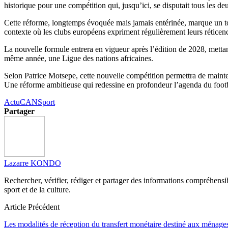
historique pour une compétition qui, jusqu’ici, se disputait tous les de
Cette réforme, longtemps évoquée mais jamais entérinée, marque un tou
contexte où les clubs européens expriment régulièrement leurs réticence
La nouvelle formule entrera en vigueur après l’édition de 2028, mettant
même année, une Ligue des nations africaines.
Selon Patrice Motsepe, cette nouvelle compétition permettra de mainteni
Une réforme ambitieuse qui redessine en profondeur l’agenda du footba
Actu
CAN
Sport
Partager
Lazarre KONDO
Rechercher, vérifier, rédiger et partager des informations compréhensibl
sport et de la culture.
Article Précédent
Les modalités de réception du transfert monétaire destiné aux ménage