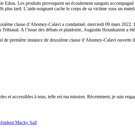
ie Edou. Les produits provoquent un écoulement sanguin accompagné de 
plus tard. L’aide-soignant cache le corps de sa victime sous un matelas 
e deuxième classe d’Abomey-Calavi a condamné, mercredi 09 mars 2022. D
ribunal. A l’issue des débats et plaidoirie, Augustin Hounkanrin a été
unal de première instance de deuxième classe d’Abomey-Calavi ouverte de
es et accessibles à tous, telle est ma mission. Récemment, je suis engagé
président Macky Sall