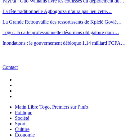
PayPal : Otto Williams livre les coulisses du déploiement du…
La fête traditionnelle Agbogboza n’aura pas lieu cette…
La Grande Retrouvaille des ressortissants de Kplélé Govié…
Togo : la carte professionnelle désormais obligatoire pour…
Inondations : le gouvernement débloque 1,14 milliard FCFA…
Contact
Matin Libre Togo, Premiers sur l’info
Politique
Société
Sport
Culture
Économie