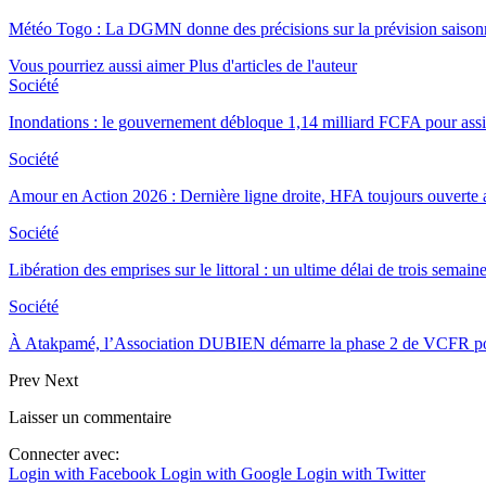
Météo Togo : La DGMN donne des précisions sur la prévision saison
Vous pourriez aussi aimer
Plus d'articles de l'auteur
Société
Inondations : le gouvernement débloque 1,14 milliard FCFA pour assist
Société
Amour en Action 2026 : Dernière ligne droite, HFA toujours ouverte
Société
Libération des emprises sur le littoral : un ultime délai de trois sema
Société
À Atakpamé, l’Association DUBIEN démarre la phase 2 de VCFR 
Prev
Next
Laisser un commentaire
Connecter avec:
Login with Facebook
Login with Google
Login with Twitter