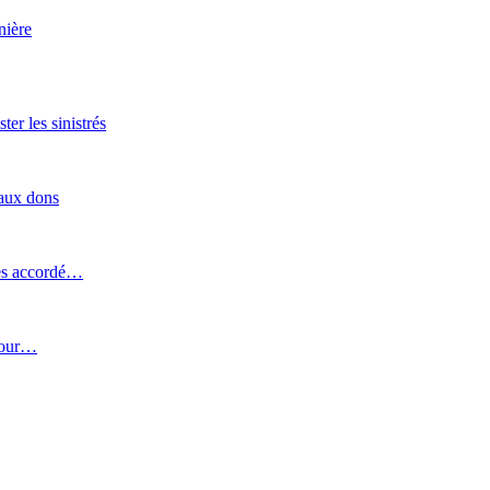
nière
er les sinistrés
 aux dons
ines accordé…
pour…