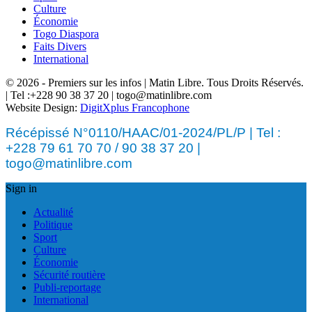
Culture
Économie
Togo Diaspora
Faits Divers
International
© 2026 - Premiers sur les infos | Matin Libre. Tous Droits Réservés.
| Tel :+228 90 38 37 20 | togo@matinlibre.com
Website Design:
DigitXplus Francophone
Récépissé N°0110/HAAC/01-2024/PL/P | Tel :
+228 79 61 70 70 / 90 38 37 20 |
togo@matinlibre.com
Sign in
Actualité
Politique
Sport
Culture
Économie
Sécurité routière
Publi-reportage
International