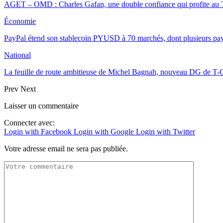
AGET – OMD : Charles Gafan, une double confiance qui profite au
Économie
PayPal étend son stablecoin PYUSD à 70 marchés, dont plusieurs pa
National
La feuille de route ambitieuse de Michel Bagnah, nouveau DG de T-O
Prev
Next
Laisser un commentaire
Connecter avec:
Login with Facebook
Login with Google
Login with Twitter
Votre adresse email ne sera pas publiée.