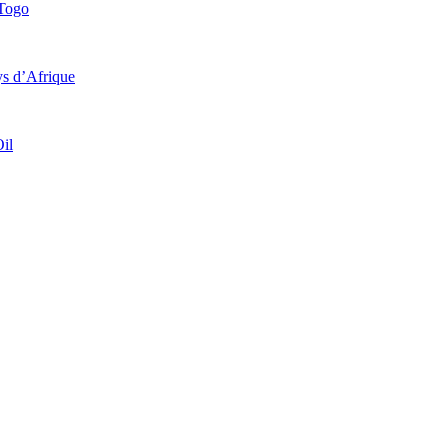
 Togo
ys d’Afrique
il