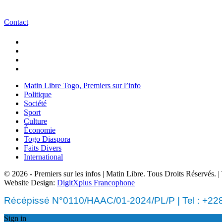
Contact
Matin Libre Togo, Premiers sur l’info
Politique
Société
Sport
Culture
Économie
Togo Diaspora
Faits Divers
International
© 2026 - Premiers sur les infos | Matin Libre. Tous Droits Réservés.
Website Design:
DigitXplus Francophone
Récépissé N°0110/HAAC/01-2024/PL/P | Tel : +228 
Sign in