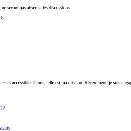
r, ne seront pas absents des discussions.
18.
es et accessibles à tous, telle est ma mission. Récemment, je suis engagé
022
ysans