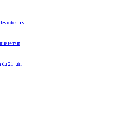
es ministres
 le terrain
 du 21 juin