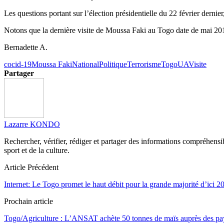
Les questions portant sur l’élection présidentielle du 22 février dernie
Notons que la dernière visite de Moussa Faki au Togo date de mai 20
Bernadette A.
cocid-19
Moussa Faki
National
Politique
Terrorisme
Togo
UA
Visite
Partager
Lazarre KONDO
Rechercher, vérifier, rédiger et partager des informations compréhensibl
sport et de la culture.
Article Précédent
Internet: Le Togo promet le haut débit pour la grande majorité d’ici 2
Prochain article
Togo/Agriculture : L’ANSAT achète 50 tonnes de maïs auprès des pa