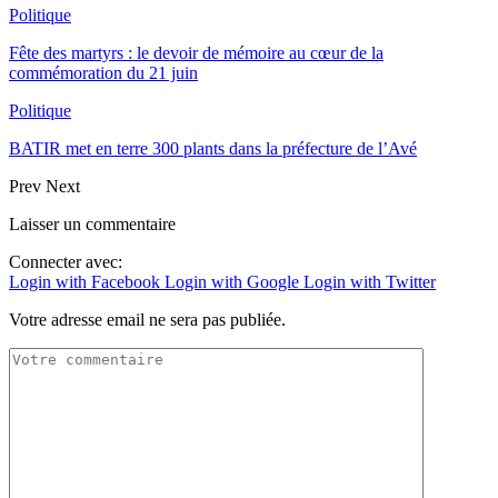
Politique
Fête des martyrs : le devoir de mémoire au cœur de la
commémoration du 21 juin
Politique
BATIR met en terre 300 plants dans la préfecture de l’Avé
Prev
Next
Laisser un commentaire
Connecter avec:
Login with Facebook
Login with Google
Login with Twitter
Votre adresse email ne sera pas publiée.