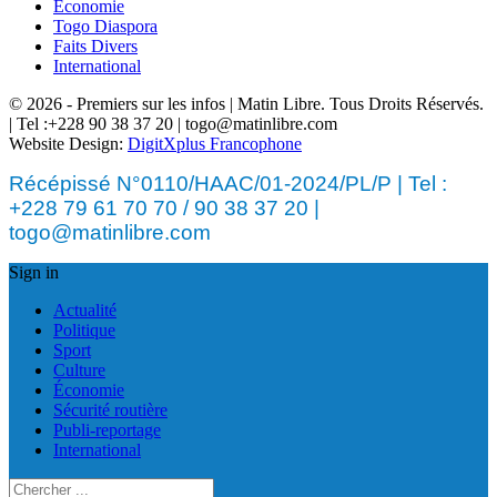
Économie
Togo Diaspora
Faits Divers
International
© 2026 - Premiers sur les infos | Matin Libre. Tous Droits Réservés.
| Tel :+228 90 38 37 20 | togo@matinlibre.com
Website Design:
DigitXplus Francophone
Récépissé N°0110/HAAC/01-2024/PL/P | Tel :
+228 79 61 70 70 / 90 38 37 20 |
togo@matinlibre.com
Sign in
Actualité
Politique
Sport
Culture
Économie
Sécurité routière
Publi-reportage
International