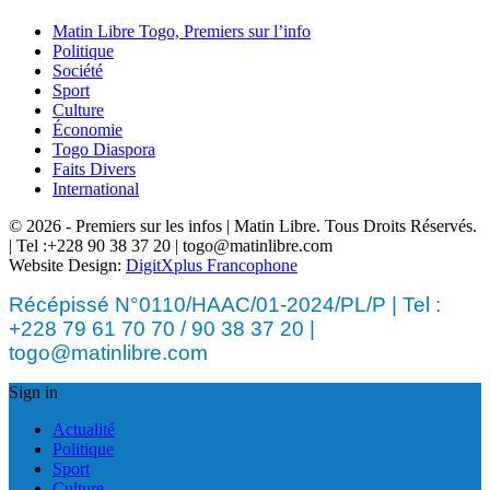
Matin Libre Togo, Premiers sur l’info
Politique
Société
Sport
Culture
Économie
Togo Diaspora
Faits Divers
International
© 2026 - Premiers sur les infos | Matin Libre. Tous Droits Réservés.
| Tel :+228 90 38 37 20 | togo@matinlibre.com
Website Design:
DigitXplus Francophone
Récépissé N°0110/HAAC/01-2024/PL/P | Tel :
+228 79 61 70 70 / 90 38 37 20 |
togo@matinlibre.com
Sign in
Actualité
Politique
Sport
Culture