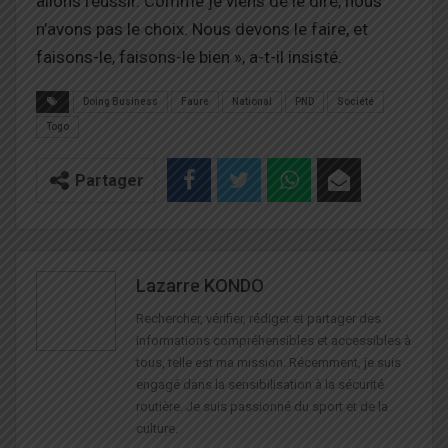
allons réussir. Comme je viens de le dire, nous
n’avons pas le choix. Nous devons le faire, et
faisons-le, faisons-le bien », a-t-il insisté.
Doing Business
Faure
National
PND
Société
Togo
Partager
Lazarre KONDO
Rechercher, vérifier, rédiger et partager des
informations compréhensibles et accessibles à
tous, telle est ma mission. Récemment, je suis
engagé dans la sensibilisation à la sécurité
routière. Je suis passionné du sport et de la
culture.