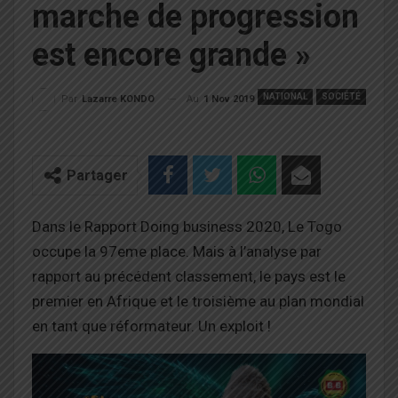
marche de progression
est encore grande »
NATIONAL
SOCIÉTÉ
Au
1 Nov 2019
Par
Lazarre KONDO
Partager
Dans le Rapport Doing business 2020, Le Togo
occupe la 97eme place. Mais à l’analyse par
rapport au précédent classement, le pays est le
premier en Afrique et le troisième au plan mondial
en tant que réformateur. Un exploit !