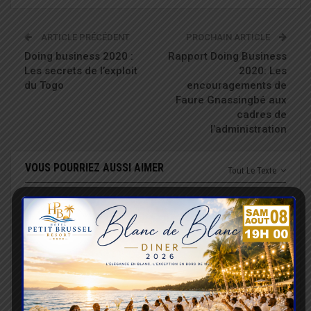
ARTICLE PRÉCÉDENT
PROCHAIN ARTICLE
Doing business 2020 :
Rapport Doing Business
Les secrets de l’exploit
2020: Les
du Togo
encouragements de
Faure Gnassingbé aux
cadres de
l’administration
VOUS POURRIEZ AUSSI AIMER
Tout Le Texte
SOCIÉTÉ
SOCIÉTÉ
Inondations : le
Amour en Action 2026 :
gouvernement débloque
Dernière ligne droite,