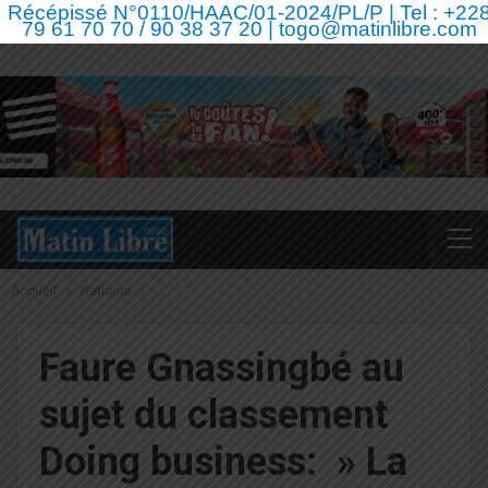
Récépissé N°0110/HAAC/01-2024/PL/P | Tel : +22
79 61 70 70 / 90 38 37 20 | togo@matinlibre.com
Accueil
National
Faure Gnassingbé au
sujet du classement
Doing business: » La