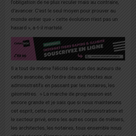
l’obligation de ne plus reculer mais au contraire,
d’avancer. C’est le seul moyen pour prouver au
monde entier que « cette évolution n’est pas un
hasard », a-t-il martelé.
Il a tout de même félicité chacun des auteurs de
cette avancée, de l’ordre des architectes aux
administratifs en passant par les notaires, les
géomètres. » La marche de progression est
encore grande et je sais que si nous maintenons
cet esprit, cette coalition entre l’administration et
le secteur privé, entre les autres corps de métiers,
les architectes, les notaires, tous ensemble nous