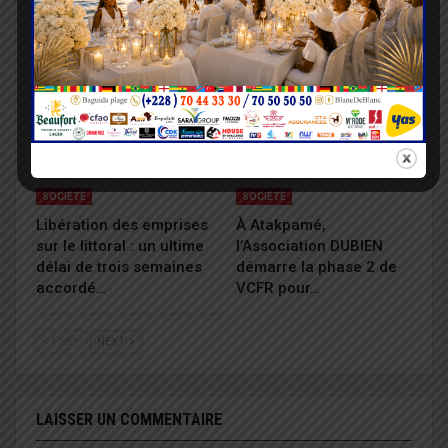
1,14 milliard FCFA pour
HFA toujours ouverte
assister les sinistrés
aux dons
SOCIÉTÉ
SOCIÉTÉ
Libération des emprises
À Atakpamé,
sur le littoral : un ultime
l’Association DUBIEN
délai de trois semaines
démarre la phase 2 de
accordé…
VCFR pour…
PREV
NEXT
LAISSER UN COMMENTAIRE