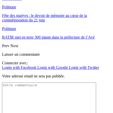
Politique
Fête des martyrs : le devoir de mémoire au cœur de la
commémoration du 21 juin
Politique
BATIR met en terre 300 plants dans la préfecture de l’Avé
Prev
Next
Laisser un commentaire
Connecter avec:
Login with Facebook
Login with Google
Login with Twitter
Votre adresse email ne sera pas publiée.