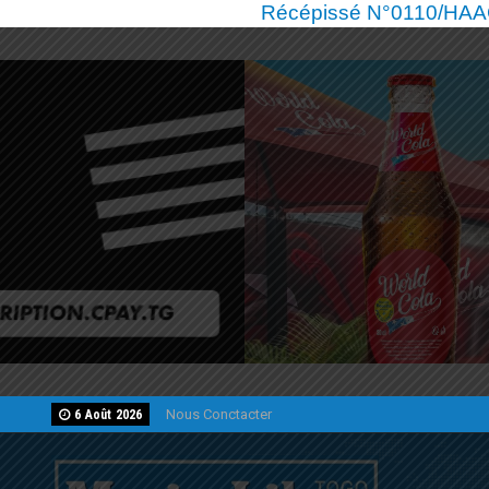
Récépissé N°0110/HAAC/
Nous Conctacter
6 Août 2026