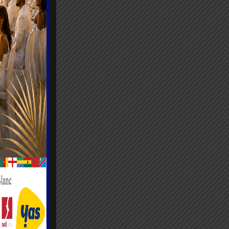
mbre. De
e la
rticle 16
ise et
roit