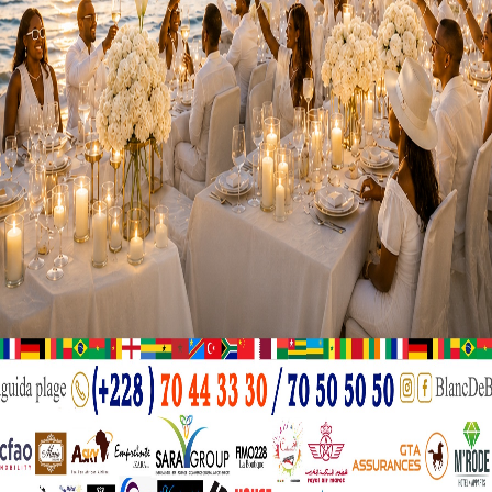
 la situation a notamment évolué, avec la modification du
agement officiel avec l’Algérie pour un match amical en septe
eu sportif pour les deux équipes. Selon la FSF, le règlement d
it d’organiser « le match 5 » à domicile. Elle rappelle que l’a
ogation pour jouer les deux matches au même endroit, avec
sidents et les secrétaires généraux des fédérations sénégala
Sénégal a déjà fait part de sa position à la CAF quant à son d
glement en planifiant le « match 5 » au Sénégal, affirmant sa
de la CAF est attendue dans les tout prochains jours.