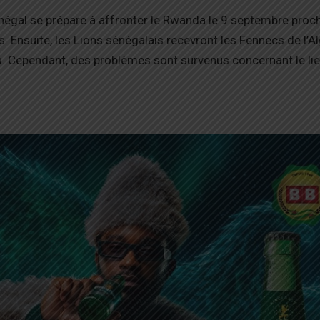
énégal se prépare à affronter le Rwanda le 9 septembre proch
. Ensuite, les Lions sénégalais recevront les Fennecs de l’Al
. Cependant, des problèmes sont survenus concernant le li