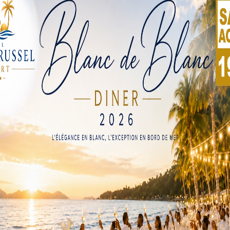
Cependant, la Fédération sénégalaise de football (FSF) a cha
 à domicile également, malgré l’absence d’enjeux puisque l’
par la Fédération rwandaise (Ferwafa). La FSF a donc adres
AF) pour maintenir le match retour sur son sol. La FSF clarif
actuel, mais basé sur la solidarité pour soutenir les chances