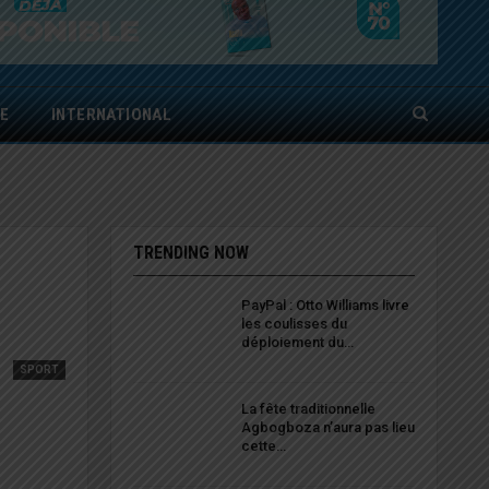
E
INTERNATIONAL
TRENDING NOW
PayPal : Otto Williams livre
les coulisses du
déploiement du…
SPORT
La fête traditionnelle
Agbogboza n’aura pas lieu
cette…