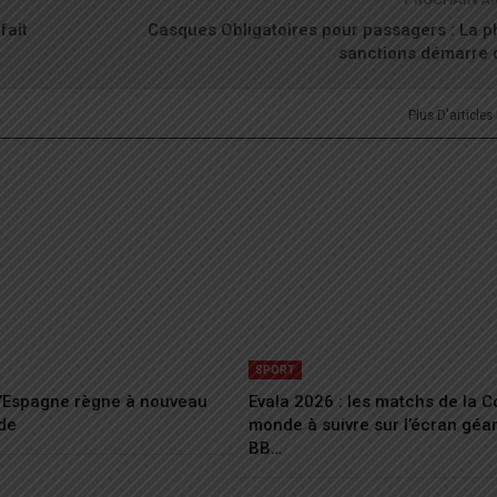
fait
Casques Obligatoires pour passagers : La 
sanctions démarre 
Plus D'articles
SPORT
 L’Espagne règne à nouveau
Evala 2026 : les matchs de la 
de
monde à suivre sur l’écran géa
BB…