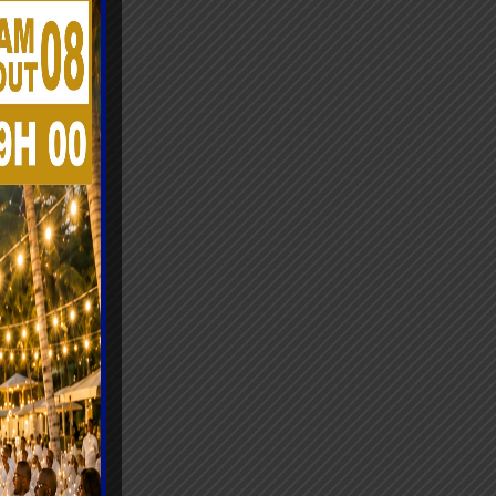
ngé
équipe
sé un
ie que «
 de