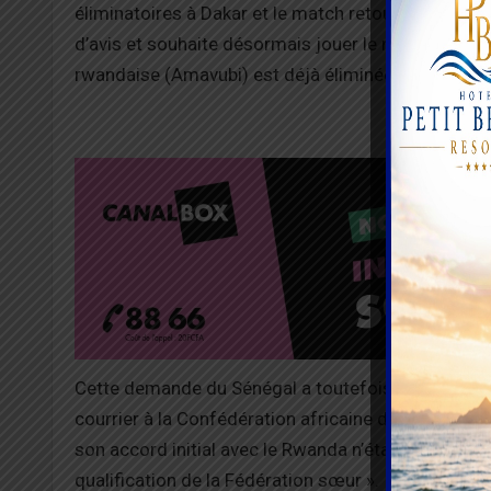
éliminatoires à Dakar et le match retour à Kigali. 
d’avis et souhaite désormais jouer le match retour
rwandaise (Amavubi) est déjà éliminée.
Cette demande du Sénégal a toutefois été rejetée 
courrier à la Confédération africaine de football (C
son accord initial avec le Rwanda n’était pas contr
qualification de la Fédération sœur ».