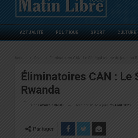
ACTUALITÉ
POLITIQUE
SPORT
CULTURE
Accueil
Sport
Éliminatoires CAN : Le Sénégal refuse de jouer au
Éliminatoires CAN : Le 
Rwanda
Dernière mise à jour
25 Août 2023
Par
Lazarre KONDO
Partager