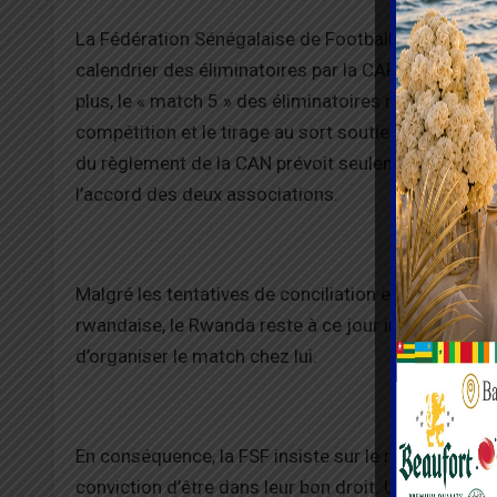
La Fédération Sénégalaise de Football souligne que
calendrier des éliminatoires par la CAF, et un eng
plus, le « match 5 » des éliminatoires n’a plus d’enj
compétition et le tirage au sort soutiennent leur dro
du règlement de la CAN prévoit seulement une dér
l’accord des deux associations.
Malgré les tentatives de conciliation entre les pré
rwandaise, le Rwanda reste à ce jour inflexible. Le 
d’organiser le match chez lui.
En conséquence, la FSF insiste sur le respect du rè
conviction d’être dans leur bon droit. Une réponse 