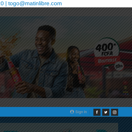
0 | togo@matinlibre.com
Sign In