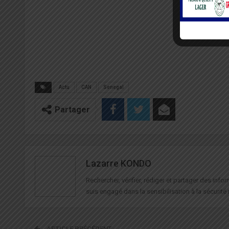
Actu
CAN
Senegal
Partager
Lazarre KONDO
Rechercher, vérifier, rédiger et partager des in
suis engagé dans la sensibilisation à la sécurité 
ARTICLE PRÉCÉDENT