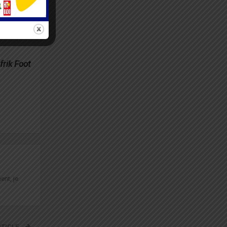
frik Foot
ent, je
RTICLE