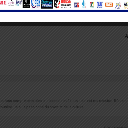
A
formations compréhensibles et accessibles à tous, telle est ma mission. Récemm
routière. Je suis passionné du sport et de la culture.
PROCHAIN A