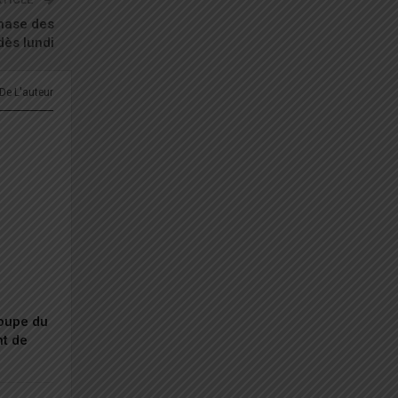
phase des
dès lundi
 De L'auteur
Coupe du
nt de