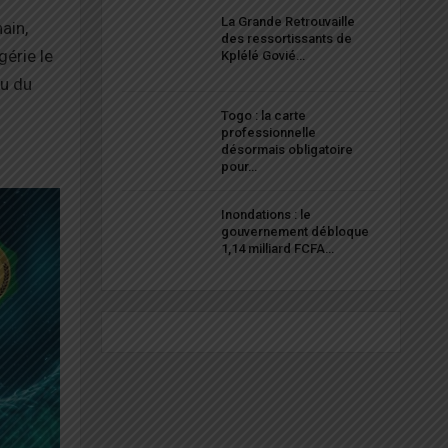
La Grande Retrouvaille
ain,
des ressortissants de
gérie le
Kplélé Govié…
eu du
Togo : la carte
professionnelle
désormais obligatoire
pour…
Inondations : le
gouvernement débloque
1,14 milliard FCFA…