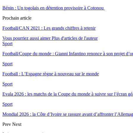
Bénin : Un togolais en détention provisoire à Cotonou
Prochain article
Football/CAN 2021 : Les grands chiffres à retenir
Vous pourriez aussi aimer
Plus d'articles de l'auteur
Sport
Football/Coupe du monde : Gianni Infantino renonce à son projet d’
Sport
Football : L’Espagne règne à nouveau sur le monde
Sport
Evala 2026 : les matchs de la Coupe du monde à suivre sur l’écran 
Sport
Mondial 2026 : la Côte d’Ivoire se rassure avant d’affronter l’Allema
Prev
Next