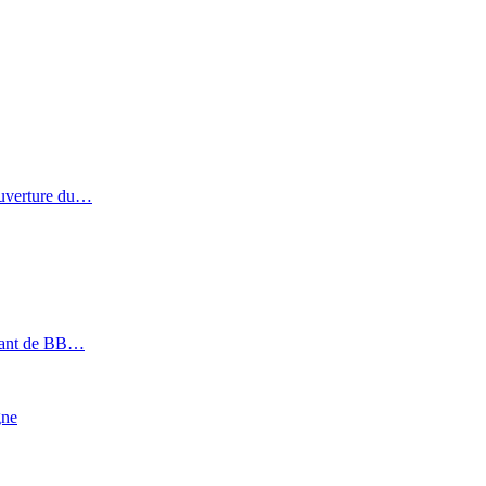
ouverture du…
géant de BB…
gne