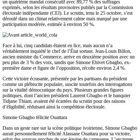
un quatrième mandat consécutif avec 89,77 % des suffrages
exprimés, selon les résultats provisoires publiés par la Commission
électorale indépendante (CEI). Le scrutin, tenu le 25 octobre, s’est
déroulé dans un climat relativement calme mais marqué par une
participation modérée, estimée à environ 50 %.
Face à lui, cinq candidats étaient en lice, mais aucun n’a
véritablement inquiété le chef de l’État sortant. Jean-Louis Billon,
ancien ministre du Commerce, arrive en deuxième position avec un
peu plus de 3 % des voix, tandis que Simone Ehivet Gbagbo, ex-
première dame et figure de l’opposition, récolte environ 2,4 %.
Cette victoire écrasante, présentée par les partisans du président
comme un plébiscite populaire, suscite toutefois des interrogations
sur la vitalité démocratique du pays. Plusieurs grandes figures
politiques, dont l’ancien président Laurent Gbagbo et le banquier
Tidjane Thiam, avaient été écartées du scrutin pour des raisons
d’éligibilité, réduisant ainsi la compétition électorale.
Simone Gbagbo félicite Ouattara
Dans un geste rare sur la scène politique ivoirienne, Simone Gbagbo
aurait personnellement félicité Alassane Ouattara pour sa victoire,
selon des sources proches de son équipe de campagne. L’ancienne