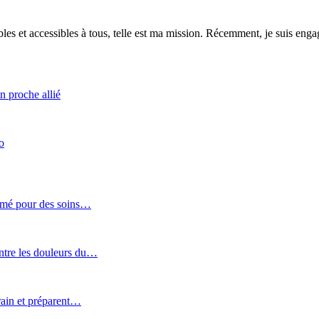
es et accessibles à tous, telle est ma mission. Récemment, je suis engagé
n proche allié
o
Lomé pour des soins…
tre les douleurs du…
rain et préparent…