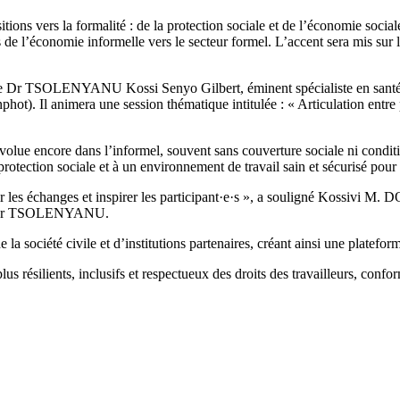
tions vers la formalité : de la protection sociale et de l’économie social
e l’économie informelle vers le secteur formel. L’accent sera mis sur les
e le Dr TSOLENYANU Kossi Senyo Gilbert, éminent spécialiste en santé 
hot). Il animera une session thématique intitulée : « Articulation entre p
lue encore dans l’informel, souvent sans couverture sociale ni condition
 protection sociale et à un environnement de travail sain et sécurisé pour 
hir les échanges et inspirer les participant·e·s », a souligné Kossivi
 au Dr TSOLENYANU.
e la société civile et d’institutions partenaires, créant ainsi une platef
lus résilients, inclusifs et respectueux des droits des travailleurs, co