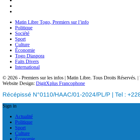
Matin Libre Togo, Premiers sur l’info
Politique
Société
Sport
Culture
Économie
Togo Diaspora
Faits Divers
International
© 2026 - Premiers sur les infos | Matin Libre. Tous Droits Réservés.
Website Design:
DigitXplus Francophone
Récépissé N°0110/HAAC/01-2024/PL/P | Tel : +228 
Sign in
Actualité
Politique
Sport
Culture
Économie