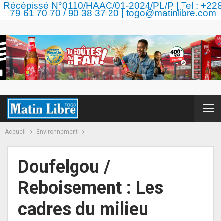
Récépissé N°0110/HAAC/01-2024/PL/P | Tel : +22
79 61 70 70 / 90 38 37 20 | togo@matinlibre.com
Accueil
Environnement
Doufelgou /
Reboisement : Les
cadres du milieu