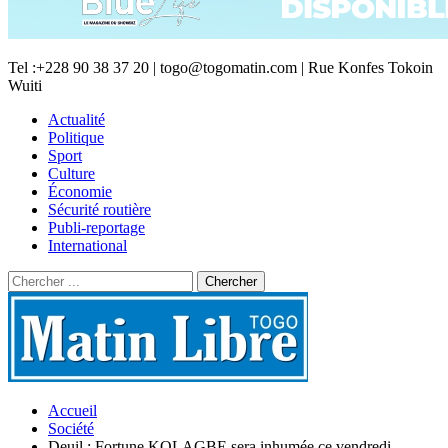
Tel :+228 90 38 37 20 | togo@togomatin.com | Rue Konfes Tokoin
Wuiti
Actualité
Politique
Sport
Culture
Économie
Sécurité routière
Publi-reportage
International
Accueil
Société
Deuil : Fortune KOLAGBE sera inhumée ce vendredi