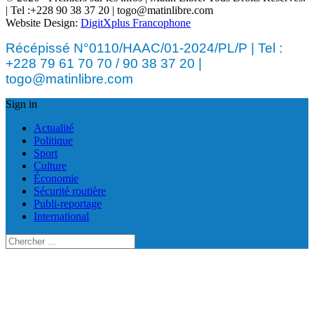
| Tel :+228 90 38 37 20 | togo@matinlibre.com
Website Design:
DigitXplus Francophone
Récépissé N°0110/HAAC/01-2024/PL/P | Tel :
+228 79 61 70 70 / 90 38 37 20 |
togo@matinlibre.com
Sign in
Actualité
Politique
Sport
Culture
Économie
Sécurité routière
Publi-reportage
International