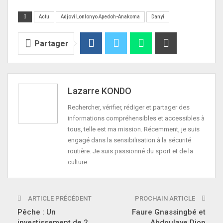
Actu
Adjovi Lonlonyo Apedoh-Anakoma
Danyi
Partager
Lazarre KONDO
Rechercher, vérifier, rédiger et partager des
informations compréhensibles et accessibles à
tous, telle est ma mission. Récemment, je suis
engagé dans la sensibilisation à la sécurité
routière. Je suis passionné du sport et de la
culture.
ARTICLE PRÉCÉDENT
PROCHAIN ARTICLE
Pêche : Un
Faure Gnassingbé et
investissement de 2
Abdoulaye Diop