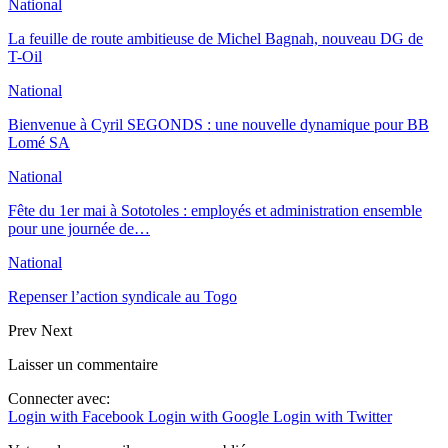
National
La feuille de route ambitieuse de Michel Bagnah, nouveau DG de
T-Oil
National
Bienvenue à Cyril SEGONDS : une nouvelle dynamique pour BB
Lomé SA
National
Fête du 1er mai à Sototoles : employés et administration ensemble
pour une journée de…
National
Repenser l’action syndicale au Togo
Prev
Next
Laisser un commentaire
Connecter avec:
Login with Facebook
Login with Google
Login with Twitter