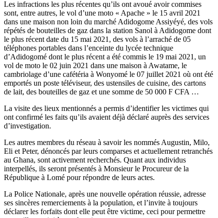
Les infractions les plus récentes qu’ils ont avoué avoir commises
sont, entre autres, le vol d’une moto « Apache » le 15 avril 2021
dans une maison non loin du marché Adidogome Assiyéyé, des vols
répétés de bouteilles de gaz dans la station Sanol à Adidogome dont
le plus récent date du 15 mai 2021, des vols à l’arraché de 05
téléphones portables dans l’enceinte du lycée technique
d’Adidogomé dont le plus récent a été commis le 19 mai 2021, un
vol de moto le 02 juin 2021 dans une maison à Awatame, le
cambriolage d’une cafétéria à Wonyomé le 07 juillet 2021 où ont été
emportés un poste téléviseur, des ustensiles de cuisine, des cartons
de lait, des bouteilles de gaz et une somme de 50 000 F CFA …
La visite des lieux mentionnés a permis d’identifier les victimes qui
ont confirmé les faits qu’ils avaient déjà déclaré auprès des services
d’investigation.
Les autres membres du réseau à savoir les nommés Augustin, Milo,
Eli et Peter, dénoncés par leurs comparses et actuellement retranchés
au Ghana, sont activement recherchés. Quant aux individus
interpellés, ils seront présentés à Monsieur le Procureur de la
République à Lomé pour répondre de leurs actes.
La Police Nationale, après une nouvelle opération réussie, adresse
ses sincères remerciements à la population, et l’invite à toujours
déclarer les forfaits dont elle peut être victime, ceci pour permettre