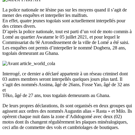
La police nationale ne lésine pas sur les moyens quand il s’agit de
mener des enquêtes et interpeller les malfrats.
En effet, quatre jeunes togolais sont actuellement interpellés pour
des crimes divers.
D’après la police nationale, tout est parti d’un vol de moto commis à
Lomé au quartier Awatame le 05 juillet 2021, et pour lequel le
Commissariat du 9è Arrondissement de la ville de Lomé a été saisi.
Les enquêtes ont permis d’interpeller le nommé Dogbera, 28 ans,
togolais demeurant au Ghana.
Interrogé, ce dernier a déclaré appartenir à un réseau criminel dont
03 autres membres seront interpellés quelques jours plus tard. Il
s’agit des nommés Assima, âgé de 26ans, Fosse Yao, âgé de 32 ans
et
Têko, âgé de 27 ans, tous togalais demeurants au Ghana.
De leurs propres déclarations, ils sont organisés en deux groupes qui
agissent aux ordres des nommés Augustin alias « Rasta » et Milo. Ils
opèrent chaque nuit dans la zone d’Adidogomé avec deux (02)
motos dont ils changent régulièrement les plaques minéralogiques,
ceci afin de commettre des vols et cambriolages de boutiques.