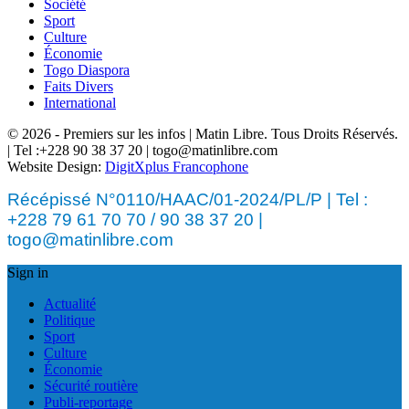
Société
Sport
Culture
Économie
Togo Diaspora
Faits Divers
International
© 2026 - Premiers sur les infos | Matin Libre. Tous Droits Réservés.
| Tel :+228 90 38 37 20 | togo@matinlibre.com
Website Design:
DigitXplus Francophone
Récépissé N°0110/HAAC/01-2024/PL/P | Tel :
+228 79 61 70 70 / 90 38 37 20 |
togo@matinlibre.com
Sign in
Actualité
Politique
Sport
Culture
Économie
Sécurité routière
Publi-reportage