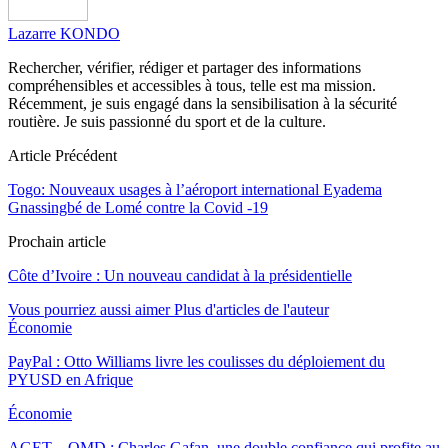
Lazarre KONDO
Rechercher, vérifier, rédiger et partager des informations
compréhensibles et accessibles à tous, telle est ma mission.
Récemment, je suis engagé dans la sensibilisation à la sécurité
routière. Je suis passionné du sport et de la culture.
Article Précédent
Togo: Nouveaux usages à l’aéroport international Eyadema
Gnassingbé de Lomé contre la Covid -19
Prochain article
Côte d’Ivoire : Un nouveau candidat à la présidentielle
Vous pourriez aussi aimer
Plus d'articles de l'auteur
Économie
PayPal : Otto Williams livre les coulisses du déploiement du
PYUSD en Afrique
Économie
AGET – OMD : Charles Gafan, une double confiance qui profite au