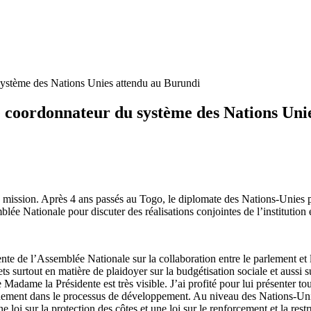
système des Nations Unies attendu au Burundi
le coordonnateur du système des Nations Uni
mission. Après 4 ans passés au Togo, le diplomate des Nations-Unies p
blée Nationale pour discuter des réalisations conjointes de l’institution
ente de l’Assemblée Nationale sur la collaboration entre le parlement et
ts surtout en matière de plaidoyer sur la budgétisation sociale et aussi
e Madame la Présidente est très visible. J’ai profité pour lui présenter to
arlement dans le processus de développement. Au niveau des Nations-Uni
ne loi sur la protection des côtes et une loi sur le renforcement et la res