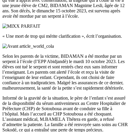
qu’elle a appris avec consternation, la tragédie qui a coûté la vie à
une jeune élève de CM2, BIDAMAN Magnime Lesli, âgée de 12
ans. Son décès, le dimanche 15 octobre 2023, est survenu après
avoir été mordue par un serpent à l’école.
« Une mort de trop qui mérite clarification », écrit l’organisation.
Selon les parents de la victime, BIDAMAN a été mordue par un
serpent à l’école (I’EPP Abidjandè) le mardi 10 octobre 2023. Les
élèves ont tué le serpent et sont rentrés chez eux sans informer
l’enseignant. Les parents ont alerté l’école et reçu la visite de
l’enseignant de leur enfant. Cependant, ils ont choisi de faire
confiance à un tradipraticien. Malgré les assurances de ce dernier,
malheureusement, la santé de la petite s’est rapidement détériorée.
Informé de la gravité de la situation, le père de l’enfant s’est assuré
de la disponibilité du sérum antivenimeux au Centre Hospitalier de
Préfecture (CHP) de Sotouboua avant de conduire sa fille à
l’hôpital. Mais l’accueil au CHP Sotouboua a été choquant.
L’assistant médical, M.BAMELA Thétera en garde, a refusé
d’admettre la patiente. La famille a été renvoyée sans soins au CHR
Sokodé, ce qui a entraîné une perte de temps précieux.