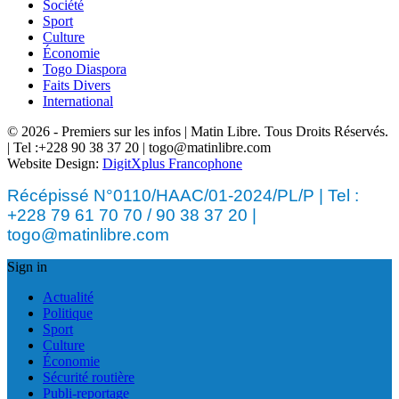
Société
Sport
Culture
Économie
Togo Diaspora
Faits Divers
International
© 2026 - Premiers sur les infos | Matin Libre. Tous Droits Réservés.
| Tel :+228 90 38 37 20 | togo@matinlibre.com
Website Design:
DigitXplus Francophone
Récépissé N°0110/HAAC/01-2024/PL/P | Tel :
+228 79 61 70 70 / 90 38 37 20 |
togo@matinlibre.com
Sign in
Actualité
Politique
Sport
Culture
Économie
Sécurité routière
Publi-reportage