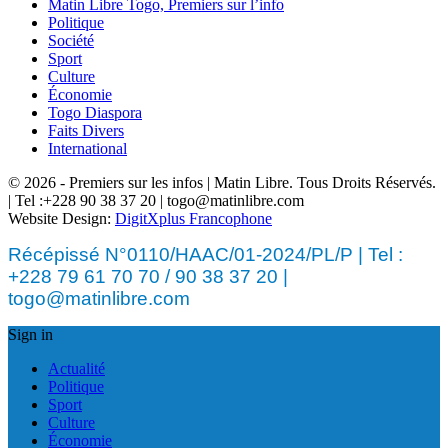
Matin Libre Togo, Premiers sur l’info
Politique
Société
Sport
Culture
Économie
Togo Diaspora
Faits Divers
International
© 2026 - Premiers sur les infos | Matin Libre. Tous Droits Réservés.
| Tel :+228 90 38 37 20 | togo@matinlibre.com
Website Design:
DigitXplus Francophone
Récépissé N°0110/HAAC/01-2024/PL/P | Tel :
+228 79 61 70 70 / 90 38 37 20 |
togo@matinlibre.com
Sign in
Actualité
Politique
Sport
Culture
Économie