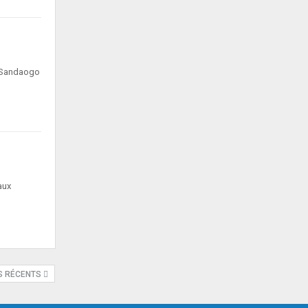
ri Sandaogo
aux
S RÉCENTS