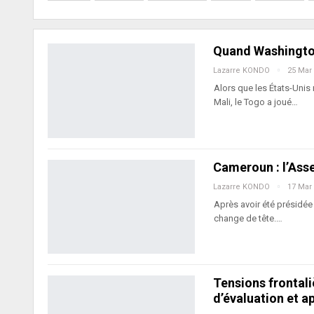
Quand Washington
Lazarre KONDO
25 Mar
Alors que les États-Unis
Mali, le Togo a joué…
Cameroun : l’Ass
Lazarre KONDO
17 Mar
Après avoir été présidée 
change de tête.…
Tensions frontal
d’évaluation et a