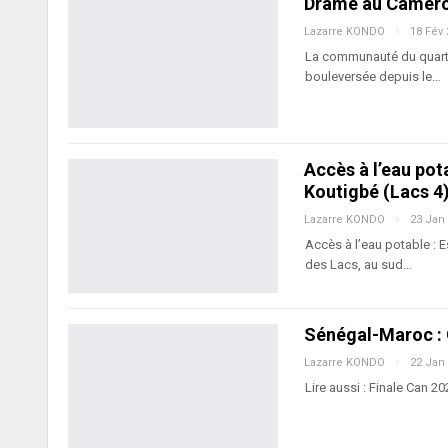
Drame au Cameroun
Lazarre KONDO
18 Fév
La communauté du quarti
bouleversée depuis le…
Accès à l’eau pot
Koutigbé (Lacs 4
Lazarre KONDO
23 Jan
Accès à l’eau potable : 
des Lacs, au sud…
Sénégal-Maroc :
Lazarre KONDO
22 Jan
Lire aussi : Finale Can 