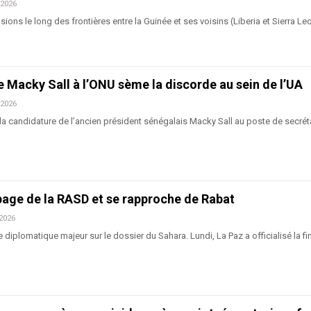
 2026
ions le long des frontières entre la Guinée et ses voisins (Liberia et Sierra Leo
 Macky Sall à l’ONU sème la discorde au sein de l’UA
 2026
la candidature de l’ancien président sénégalais Macky Sall au poste de secrét
page de la RASD et se rapproche de Rabat
 2026
e diplomatique majeur sur le dossier du Sahara. Lundi, La Paz a officialisé la fi