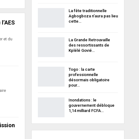
La fête traditionnelle
Agbogboza n’aura pas lieu
cette…
 l’AES
r et du
La Grande Retrouvaille
des ressortissants de
Kplélé Govié…
Togo : la carte
professionnelle
désormais obligatoire
pour…
aire
Inondations : le
gouvernement débloque
1,14 milliard FCFA…
ission