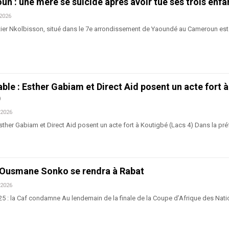
 : une mère se suicide après avoir tué ses trois enfa
 2026
er Nkolbisson, situé dans le 7e arrondissement de Yaoundé au Cameroun est
able : Esther Gabiam et Direct Aid posent un acte fort à
)
 2026
Esther Gabiam et Direct Aid posent un acte fort à Koutigbé (Lacs 4) Dans la pré
 Ousmane Sonko se rendra à Rabat
 2026
2025 : la Caf condamne Au lendemain de la finale de la Coupe d’Afrique des Nat