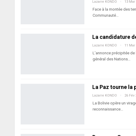
Lazarre KONDO
13 Mar
Face à la montée des tens
Communauté…
La candidature de
Lazarre KONDO
11 Mar
L’annonce précipitée de 
général des Nations…
La Paz tourne la 
Lazarre KONDO
26 Fév
La Bolivie opère un virag
reconnaissance…