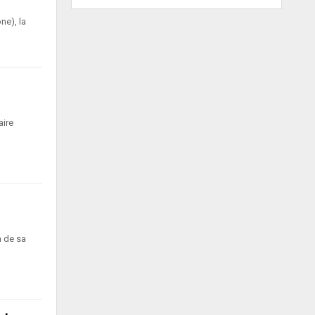
ne), la
aire
n de sa