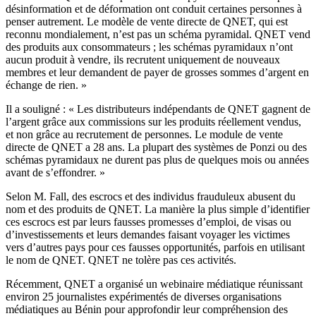
désinformation et de déformation ont conduit certaines personnes à
penser autrement. Le modèle de vente directe de QNET, qui est
reconnu mondialement, n’est pas un schéma pyramidal. QNET vend
des produits aux consommateurs ; les schémas pyramidaux n’ont
aucun produit à vendre, ils recrutent uniquement de nouveaux
membres et leur demandent de payer de grosses sommes d’argent en
échange de rien. »
Il a souligné : « Les distributeurs indépendants de QNET gagnent de
l’argent grâce aux commissions sur les produits réellement vendus,
et non grâce au recrutement de personnes. Le module de vente
directe de QNET a 28 ans. La plupart des systèmes de Ponzi ou des
schémas pyramidaux ne durent pas plus de quelques mois ou années
avant de s’effondrer. »
Selon M. Fall, des escrocs et des individus frauduleux abusent du
nom et des produits de QNET. La manière la plus simple d’identifier
ces escrocs est par leurs fausses promesses d’emploi, de visas ou
d’investissements et leurs demandes faisant voyager les victimes
vers d’autres pays pour ces fausses opportunités, parfois en utilisant
le nom de QNET. QNET ne tolère pas ces activités.
Récemment, QNET a organisé un webinaire médiatique réunissant
environ 25 journalistes expérimentés de diverses organisations
médiatiques au Bénin pour approfondir leur compréhension des