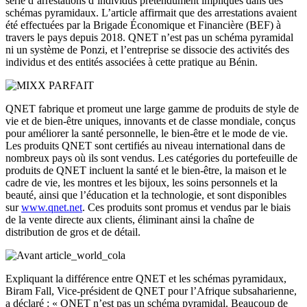
série d’arrestations d’individus prétendument impliqués dans des
schémas pyramidaux. L’article affirmait que des arrestations avaient
été effectuées par la Brigade Économique et Financière (BEF) à
travers le pays depuis 2018. QNET n’est pas un schéma pyramidal
ni un système de Ponzi, et l’entreprise se dissocie des activités des
individus et des entités associées à cette pratique au Bénin.
QNET fabrique et promeut une large gamme de produits de style de
vie et de bien-être uniques, innovants et de classe mondiale, conçus
pour améliorer la santé personnelle, le bien-être et le mode de vie.
Les produits QNET sont certifiés au niveau international dans de
nombreux pays où ils sont vendus. Les catégories du portefeuille de
produits de QNET incluent la santé et le bien-être, la maison et le
cadre de vie, les montres et les bijoux, les soins personnels et la
beauté, ainsi que l’éducation et la technologie, et sont disponibles
sur
www.qnet.net
. Ces produits sont promus et vendus par le biais
de la vente directe aux clients, éliminant ainsi la chaîne de
distribution de gros et de détail.
Expliquant la différence entre QNET et les schémas pyramidaux,
Biram Fall, Vice-président de QNET pour l’Afrique subsaharienne,
a déclaré : « QNET n’est pas un schéma pyramidal. Beaucoup de