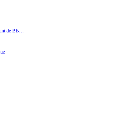
géant de BB…
gne