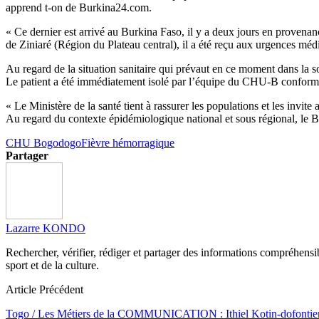
apprend t-on de Burkina24.com.
« Ce dernier est arrivé au Burkina Faso, il y a deux jours en provenan
de Ziniaré (Région du Plateau central), il a été reçu aux urgences m
Au regard de la situation sanitaire qui prévaut en ce moment dans la 
Le patient a été immédiatement isolé par l’équipe du CHU-B conform
« Le Ministère de la santé tient à rassurer les populations et les invit
Au regard du contexte épidémiologique national et sous régional, le B
CHU Bogodogo
Fièvre hémorragique
Partager
Lazarre KONDO
Rechercher, vérifier, rédiger et partager des informations compréhensibl
sport et de la culture.
Article Précédent
Togo / Les Métiers de la COMMUNICATION : Ithiel Kotin-dofontien e