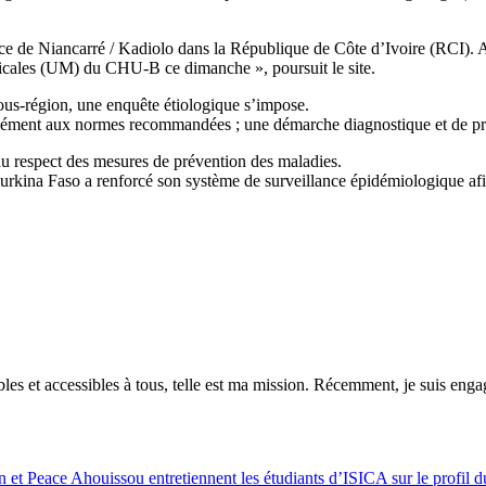
ce de Niancarré / Kadiolo dans la République de Côte d’Ivoire (RCI). Ap
édicales (UM) du CHU-B ce dimanche », poursuit le site.
sous-région, une enquête étiologique s’impose.
ément aux normes recommandées ; une démarche diagnostique et de pris
e au respect des mesures de prévention des maladies.
urkina Faso a renforcé son système de surveillance épidémiologique afin
es et accessibles à tous, telle est ma mission. Récemment, je suis engagé
t Peace Ahouissou entretiennent les étudiants d’ISICA sur le profil