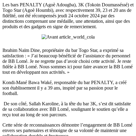
Les bars PENALTY (Agoè Adougba), 3K (Tokoin Doumasséssé) et
Togo Star (Agoè Houmbi), avec respectivement 39, 23 et 20 ans de
fidélité, ont été récompensés jeudi 24 octobre 2024 par des
distinctions comprenant une médaille, une attestation, ainsi que des
produits et des gadgets en signe de remerciement.
Ibrahim Naïm Dine, propriétaire du bar Togo Star, a exprimé sa
satisfaction : « J’ai beaucoup bénéficié de l’assistance du personnel
de BB Lomé. Je ne regrette pas d’avoir choisi cette activité. Je reste
fidèle à BB Lomé. Nous sommes ici pour faire avancer la BB Lomé
tout en développant nos activités. »
Kondi-Mané Bawa Waké, responsable du bar PENALTY, a créé
son établissement il y a 39 ans, inspiré par sa passion pour le
football.
De son côté, Sallah Karoline, à la tête du bar 3K, s’est dit satisfaite
de sa collaboration avec BB Lomé, soulignant le soutien qu’elle a
reçu tout au long de son parcours.
Cette série de reconnaissances démontre l’engagement de BB Lomé
envers ses partenaires et témoigne de sa volonté de maintenir une
collaboration durable et fructueuse.