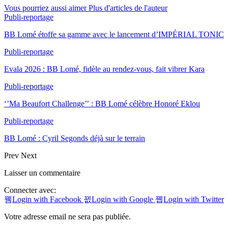
Vous pourriez aussi aimer
Plus d'articles de l'auteur
Publi-reportage
BB Lomé étoffe sa gamme avec le lancement d’IMPÉRIAL TONIC
Publi-reportage
Evala 2026 : BB Lomé, fidèle au rendez-vous, fait vibrer Kara
Publi-reportage
‘’Ma Beaufort Challenge’’ : BB Lomé célèbre Honoré Eklou
Publi-reportage
BB Lomé : Cyril Segonds déjà sur le terrain
Prev
Next
Laisser un commentaire
Connecter avec:
Login with Facebook
Login with Google
Login with Twitter
Votre adresse email ne sera pas publiée.