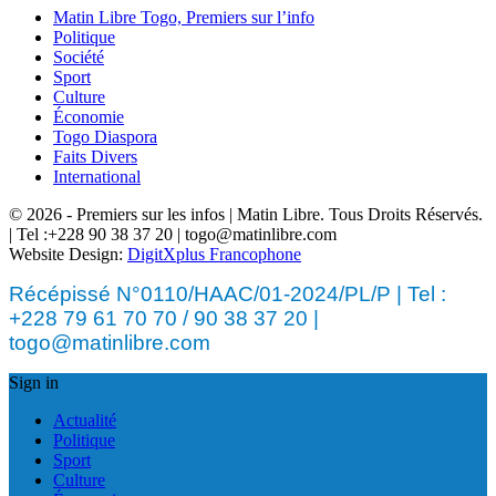
Matin Libre Togo, Premiers sur l’info
Politique
Société
Sport
Culture
Économie
Togo Diaspora
Faits Divers
International
© 2026 - Premiers sur les infos | Matin Libre. Tous Droits Réservés.
| Tel :+228 90 38 37 20 | togo@matinlibre.com
Website Design:
DigitXplus Francophone
Récépissé N°0110/HAAC/01-2024/PL/P | Tel :
+228 79 61 70 70 / 90 38 37 20 |
togo@matinlibre.com
Sign in
Actualité
Politique
Sport
Culture