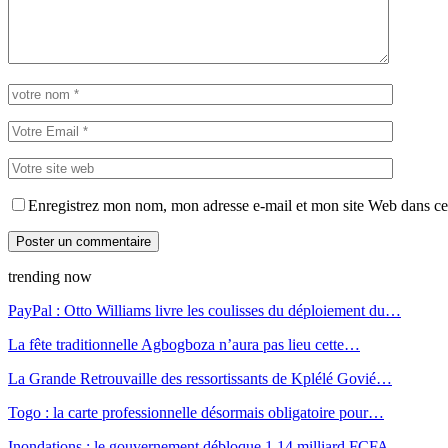
Enregistrez mon nom, mon adresse e-mail et mon site Web dans ce 
trending now
PayPal : Otto Williams livre les coulisses du déploiement du…
La fête traditionnelle Agbogboza n’aura pas lieu cette…
La Grande Retrouvaille des ressortissants de Kplélé Govié…
Togo : la carte professionnelle désormais obligatoire pour…
Inondations : le gouvernement débloque 1,14 milliard FCFA…