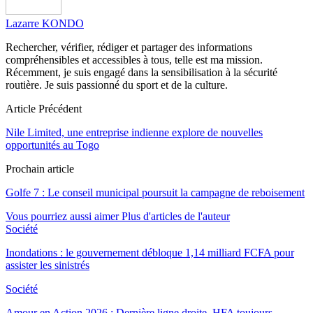
Lazarre KONDO
Rechercher, vérifier, rédiger et partager des informations
compréhensibles et accessibles à tous, telle est ma mission.
Récemment, je suis engagé dans la sensibilisation à la sécurité
routière. Je suis passionné du sport et de la culture.
Article Précédent
Nile Limited, une entreprise indienne explore de nouvelles
opportunités au Togo
Prochain article
Golfe 7 : Le conseil municipal poursuit la campagne de reboisement
Vous pourriez aussi aimer
Plus d'articles de l'auteur
Société
Inondations : le gouvernement débloque 1,14 milliard FCFA pour
assister les sinistrés
Société
Amour en Action 2026 : Dernière ligne droite, HFA toujours