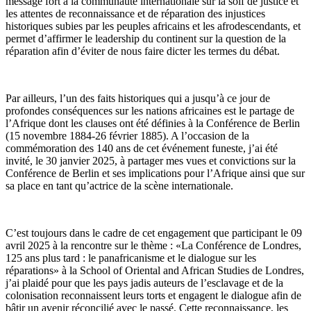
message fort à la communauté internationale sur la soif de justice et
les attentes de reconnaissance et de réparation des injustices
historiques subies par les peuples africains et les afrodescendants, et
permet d’affirmer le leadership du continent sur la question de la
réparation afin d’éviter de nous faire dicter les termes du débat.
Par ailleurs, l’un des faits historiques qui a jusqu’à ce jour de
profondes conséquences sur les nations africaines est le partage de
l’Afrique dont les clauses ont été définies à la Conférence de Berlin
(15 novembre 1884-26 février 1885). A l’occasion de la
commémoration des 140 ans de cet événement funeste, j’ai été
invité, le 30 janvier 2025, à partager mes vues et convictions sur la
Conférence de Berlin et ses implications pour l’Afrique ainsi que sur
sa place en tant qu’actrice de la scène internationale.
C’est toujours dans le cadre de cet engagement que participant le 09
avril 2025 à la rencontre sur le thème : «La Conférence de Londres,
125 ans plus tard : le panafricanisme et le dialogue sur les
réparations» à la School of Oriental and African Studies de Londres,
j’ai plaidé pour que les pays jadis auteurs de l’esclavage et de la
colonisation reconnaissent leurs torts et engagent le dialogue afin de
bâtir un avenir réconcilié avec le passé. Cette reconnaissance, les