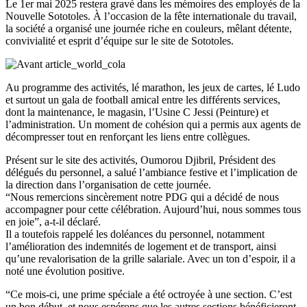
Le 1er mai 2025 restera gravé dans les mémoires des employés de la
Nouvelle Sototoles. À l’occasion de la fête internationale du travail,
la société a organisé une journée riche en couleurs, mêlant détente,
convivialité et esprit d’équipe sur le site de Sototoles.
Au programme des activités, lé marathon, les jeux de cartes, lé Ludo
et surtout un gala de football amical entre les différents services,
dont la maintenance, le magasin, l’Usine C Jessi (Peinture) et
l’administration. Un moment de cohésion qui a permis aux agents de
décompresser tout en renforçant les liens entre collègues.
Présent sur le site des activités, Oumorou Djibril, Président des
délégués du personnel, a salué l’ambiance festive et l’implication de
la direction dans l’organisation de cette journée.
“Nous remercions sincèrement notre PDG qui a décidé de nous
accompagner pour cette célébration. Aujourd’hui, nous sommes tous
en joie”, a-t-il déclaré.
Il a toutefois rappelé les doléances du personnel, notamment
l’amélioration des indemnités de logement et de transport, ainsi
qu’une revalorisation de la grille salariale.
Avec un ton d’espoir, il a
noté une évolution positive.
“Ce mois-ci, une prime spéciale a été octroyée à une section. C’est
un bon début, et nous espérons que les autres sections bénéficieront