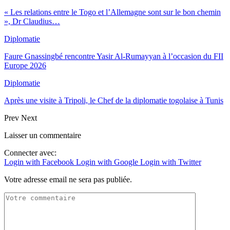
« Les relations entre le Togo et l’Allemagne sont sur le bon chemin
», Dr Claudius…
Diplomatie
Faure Gnassingbé rencontre Yasir Al-Rumayyan à l’occasion du FII
Europe 2026
Diplomatie
Après une visite à Tripoli, le Chef de la diplomatie togolaise à Tunis
Prev
Next
Laisser un commentaire
Connecter avec:
Login with Facebook
Login with Google
Login with Twitter
Votre adresse email ne sera pas publiée.