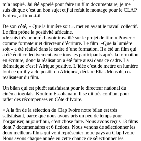
m’a inspiré. Jai été appelé pour faire un film documentaire, je me
suis dit que c’est un bon sujet et j’ai refait le montage pour le CLAP
Ivoire», affirme-t-il.
De son côté, « Que la lumière soit », met en avant le travail collectif.
Le film prône la positivité africaine.
«Je suis très honoré d’avoir travaillé sur le projet de film « Power »
comme formateur et directeur d’écriture. Le film »Que la lumière
soit » a été réalisé dans le cadre d’une formation. Il a été un film qui
a été écrit collectivement avec tous les participants après la formation
en écriture, donc la réalisation a été faite aussi dans ce cadre. La
thématique c’est l’Afrique positive. L’idée c’est de mettre en lumière
tout ce qu’il y a de positif en Afrique», déclare Elias Mensah, co-
realisateur du film.
Un bilan qui est plutôt satisfaisant pour le directeur national du
cinéma togolais, Koutom Essohanam. Il se dit très confiant pour
rafler des récompenses en Côte d’Ivoire.
« A la fin de la sélection du Clap Ivoire notre bilan est très
satisfaisant, parce que nous avons pris un peu de temps pour
l’organiser, aujourd’hui, c’est chose faite. Nous avons reçus 13 films
dont 7 documentaires et 6 fictions. Nous venons de sélectionner les
deux meilleurs films qui vont représenter notre pays au Clap Ivoire.
Nous avons chaque année eu cette chance de sélectionner les