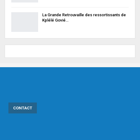
La Grande Retrouvaille des ressortissants de
Kplélé Govié…
CONTACT