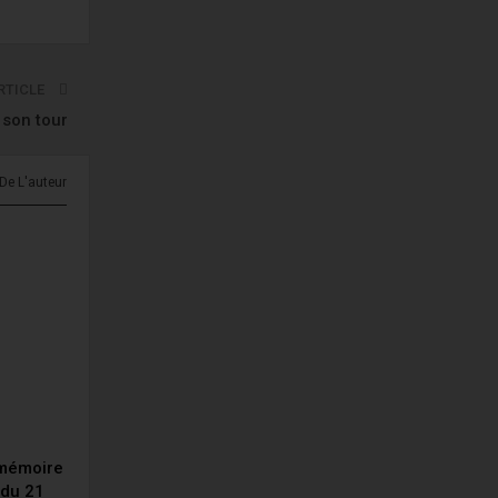
RTICLE
 son tour
 De L'auteur
 mémoire
du 21