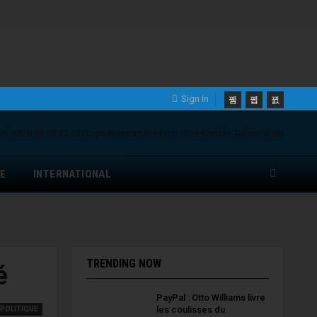
Sign In
E
INTERNATIONAL
TRENDING NOW
é
PayPal : Otto Williams livre
les coulisses du
POLITIQUE