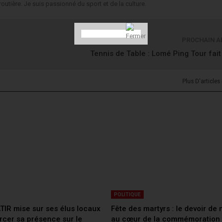
routière. Je suis passionné du sport et de la culture.
PROCHAIN A
Tennis de Table : Lomé Ping Tour fait
Plus D'articles
POLITIQUE
ATIR mise sur ses élus locaux
Fête des martyrs : le devoir de
rcer sa présence sur le
au cœur de la commémoration 