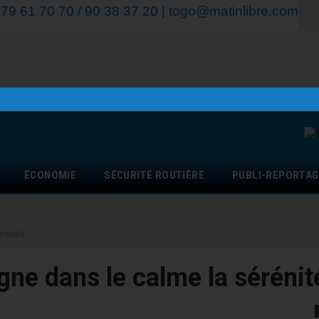
9 61 70 70 / 90 38 37 20 | togo@matinlibre.com
ÉCONOMIE
SÉCURITÉ ROUTIÈRE
PUBLI-REPORTAG
rénité
e dans le calme la sérénit