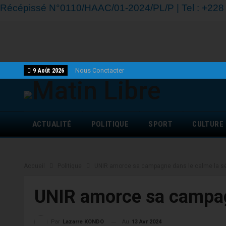
Récépissé N°0110/HAAC/01-2024/PL/P | Tel : +228 7
Nous Conctacter
9 Août 2026
ACTUALITÉ
POLITIQUE
SPORT
CULTURE
Accueil
Politique
UNIR amorce sa campagne dans le calme la sé
UNIR amorce sa campagn
Au
13 Avr 2024
Par
Lazarre KONDO