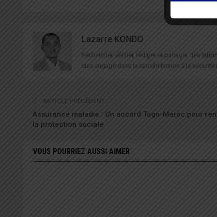
Lazarre KONDO
Rechercher, vérifier, rédiger et partager des in
suis engagé dans la sensibilisation à la sécurité 
ARTICLE PRÉCÉDENT
Assurance maladie : Un accord Togo-Maroc pour ren
la protection sociale
VOUS POURRIEZ AUSSI AIMER