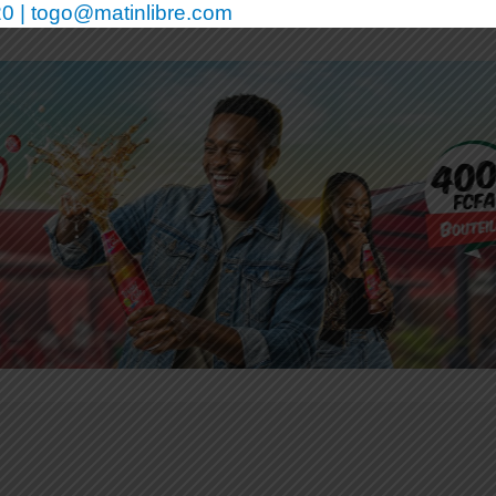
0 | togo@matinlibre.com