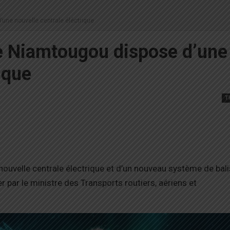
’une nouvelle centrale éléctrique
de Niamtougou dispose d’une
ique
T
nouvelle centrale électrique et d’un nouveau système de bal
r par le ministre des Transports routiers, aériens et