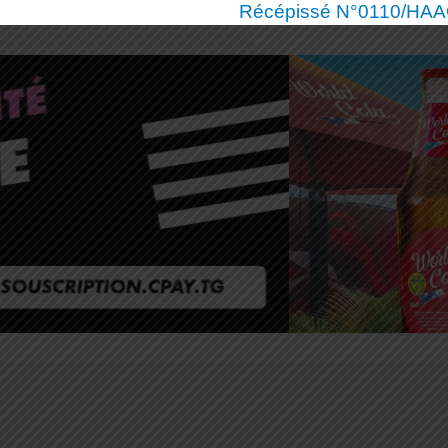
Récépissé N°0110/HAAC/