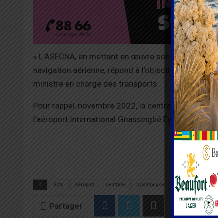
« L’
ASECNA
, en mettant en œuvre son Plan de Serv
navigation aérienne, répond à l’objectif du gouvern
ministre en charge des transports.
Pour rappel, novembre 2022, la centrale électriqu
l’aéroport international
Gnassingbé
Eyadema
à Lo
La Réd
Actu
Aéroport
centrale
Niamtougou
Partager