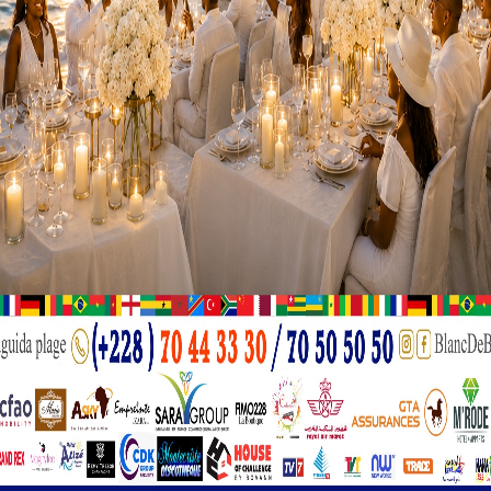
ices et Équipements pour l’amélioration des services de la
ement togolais, de faire du Togo, un pays émergent », a décl
e et le système de balisage lumineux ont également inauguré
mé.
action