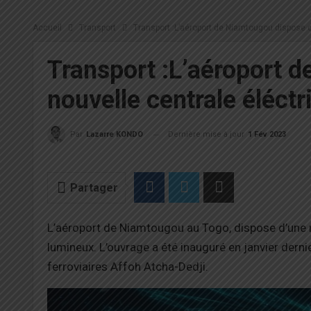
Accueil
Transport
Transport :L’aéroport de Niamtougou dispose d
Transport :L’aéroport 
nouvelle centrale éléctr
Dernière mise à jour
1 Fév 2023
Par
Lazarre KONDO
Partager
L’aéroport de
Niamtougou au Togo,
dispose d’une 
lumineux.
L’ouvrage a été inauguré en janvier dernie
ferroviaires
Affoh
Atcha-Dedji
.