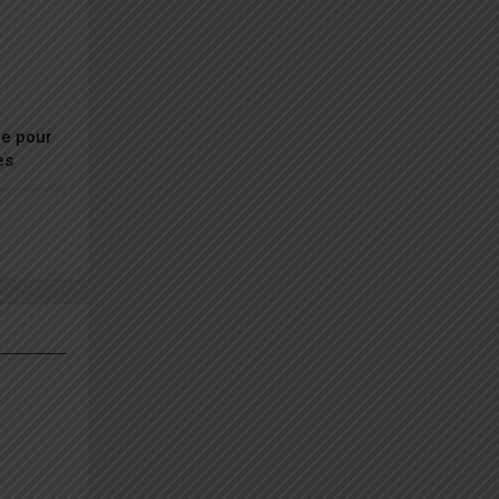
ue pour
es