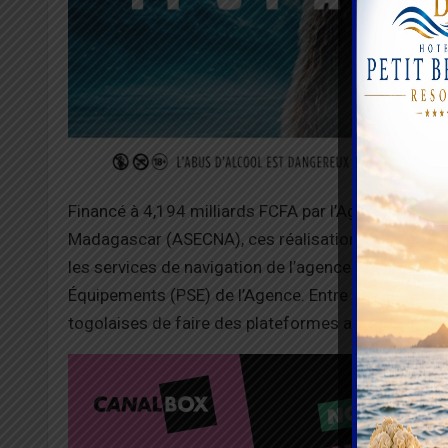
Financé à 4,194 milliards
FCFA
par l’Agence pour la
Madagascar
(
ASECNA
)
, ces réalisations vont perm
les services de navigation de l’agence panafricain
Équipements
(
PSE
)
de l’Agence.
Entre autres, devra
togolaises de faire des plateformes aéroportuaires