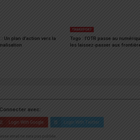
TRANSPORT
: Un plan d’action vers la
Togo : l’OTR passe au numériq
nalisation
les laissez-passer aux frontièr
Connecter avec:
Login With Google
Login With Twitter
esse email ne sera pas publiée.