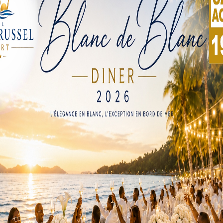
 Sécurité de la Navigation Aérienne en Afrique et à
ettre d’assurer la sécurité aérienne sur le continent et d’amé
e.
Elles s’inscrivent dans le cadre du Plan de services et
ient-elles également contribuer, à réaliser l’ambition des aut
 du pays, un hub logistique dans la sous-région ouest-afric