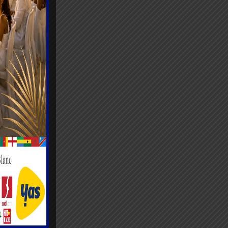
aré le
s à