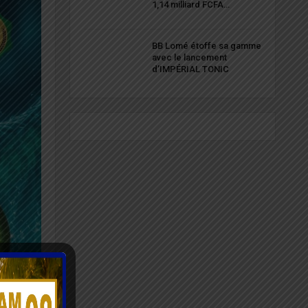
1,14 milliard FCFA…
BB Lomé étoffe sa gamme
avec le lancement
d’IMPÉRIAL TONIC