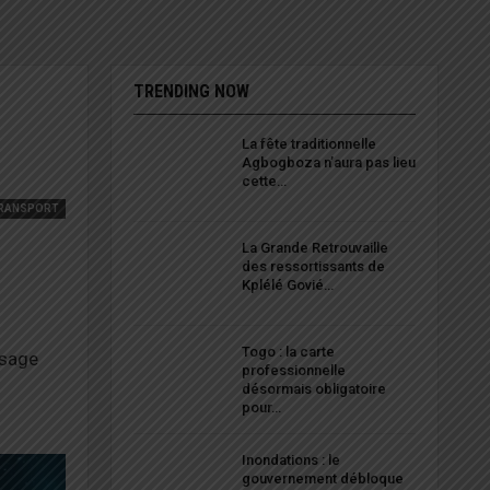
TRENDING NOW
La fête traditionnelle
Agbogboza n’aura pas lieu
cette…
RANSPORT
La Grande Retrouvaille
des ressortissants de
Kplélé Govié…
Togo : la carte
isage
professionnelle
désormais obligatoire
pour…
Inondations : le
gouvernement débloque