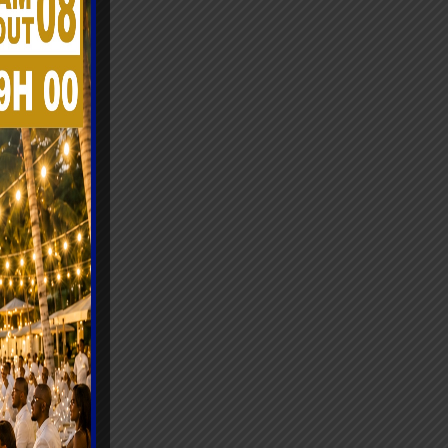
liorer
orités
aine.