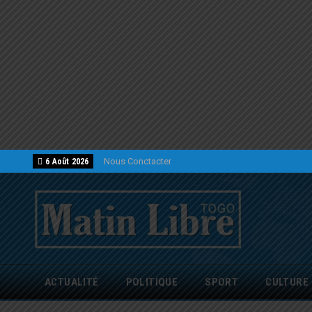
Nous Conctacter
6 Août 2026
ACTUALITÉ
POLITIQUE
SPORT
CULTURE