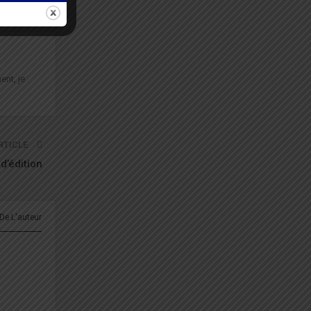
ent, je
RTICLE
d’édition
 De L'auteur