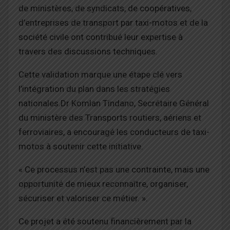
de ministères, de syndicats, de coopératives,
d’entreprises de transport par taxi-motos et de la
société civile ont contribué leur expertise à
travers des discussions techniques.
Cette validation marque une étape clé vers
l’intégration du plan dans les stratégies
nationales.
Dr Komlan Tindano, Secrétaire Général
du ministère des Transports routiers, aériens et
ferroviaires, a encouragé les conducteurs de taxi-
motos à soutenir cette initiative.
« Ce processus n’est pas une contrainte, mais une
opportunité de mieux reconnaître, organiser,
sécuriser et valoriser ce métier. ».
Ce projet a été soutenu financièrement par la