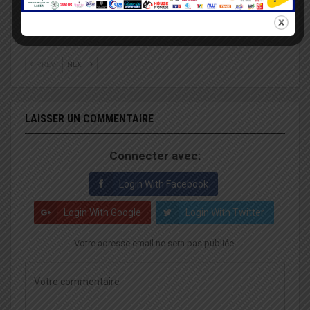
activités de Yango au
Lorry révolutionne avec
Togo
sa nouvelle mise à jour
PREV
NEXT
LAISSER UN COMMENTAIRE
Connecter avec:
Login With Facebook
Login With Google
Login With Twitter
Votre adresse email ne sera pas publiée.