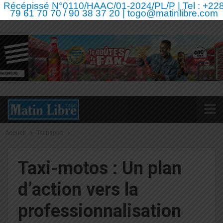
Récépissé N°0110/HAAC/01-2024/PL/P | Tel : +22
79 61 70 70 / 90 38 37 20 | togo@matinlibre.com
Accueil
Transport
Taxi-motos : Un plan
d’action vers la
professionnalisation