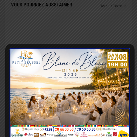
VOUS POURRIEZ AUSSI AIMER
Tout Le Texte
TRANSPORT
TRANSPORT
Transit sous-régional :
Togo : l’OTR passe au
Togo et Burkina Faso
numérique pour les
accélèrent sur les
laissez-passer aux
réformes du corridor
frontières
TRANSPORT
TRANSPORT
Suspension des
Covoiturage : Dansam