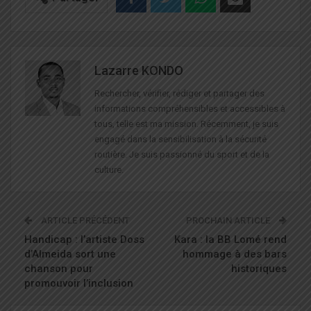
Lazarre KONDO
Rechercher, vérifier, rédiger et partager des
informations compréhensibles et accessibles à
tous, telle est ma mission. Récemment, je suis
engagé dans la sensibilisation à la sécurité
routière. Je suis passionné du sport et de la
culture.
ARTICLE PRÉCÉDENT
PROCHAIN ARTICLE
Handicap : l’artiste Doss
Kara : la BB Lomé rend
d’Almeida sort une
hommage à des bars
chanson pour
historiques
promouvoir l’inclusion