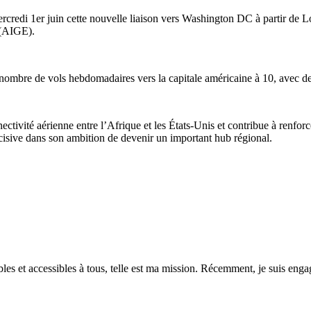
rcredi 1er juin cette nouvelle liaison vers Washington DC à partir de Lo
 (AIGE).
le nombre de vols hebdomadaires vers la capitale américaine à 10, avec 
nnectivité aérienne entre l’Afrique et les États-Unis et contribue à renf
écisive dans son ambition de devenir un important hub régional.
es et accessibles à tous, telle est ma mission. Récemment, je suis engagé