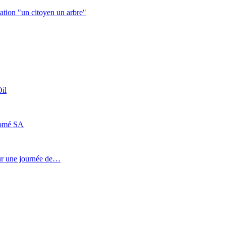
ation "un citoyen un arbre"
il
Lomé SA
our une journée de…