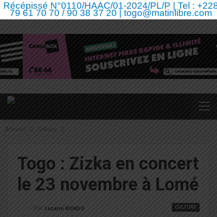
Récépissé N°0110/HAAC/01-2024/PL/P | Tel : +22
79 61 70 70 / 90 38 37 20 | togo@matinlibre.com
Accueil
Culture
Togo : Zizka en concert
le 23 novembre à Lomé
CULTURE
Par
Lazarre KONDO