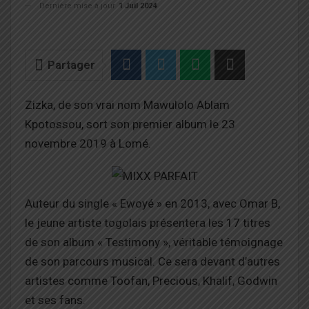
Dernière mise à jour
1 Juil 2024
Partager
Zizka, de son vrai nom Mawulolo Ablam
Kpotossou, sort son premier album le 23
novembre 2019 à Lomé.
Auteur du single « Ewoyé » en 2013, avec Omar B,
le jeune artiste togolais présentera les 17 titres
de son album « Testimony », véritable témoignage
de son parcours musical. Ce sera devant d’autres
artistes comme Toofan, Precious, Khalif, Godwin
et ses fans.