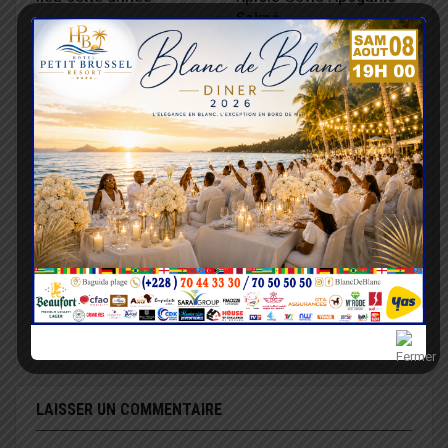
Sokpé…
CULTURE
SANTÉ
Evala 2026 : Clap de fin
Evala 2026 : La
prévention santé, un
combat parallèle des
Clubs SOS Docteur TV
dans…
PREV
NEXT
LAISSER UN COMMENTAIRE