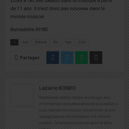
Zizka a fait ses débuts dans la musique à partir
de 11 ans. Il n’est donc pas nouveau dans le
monde musical.
Bernadette AYIBE
Actu
National
Rnb
Togo
Zizka
Partager
Lazarre KONDO
Rechercher, vérifier, rédiger et partager des
informations compréhensibles et accessibles à
tous, telle est ma mission. Récemment, je suis
engagé dans la sensibilisation à la sécurité
routière. Je suis passionné du sport et de la