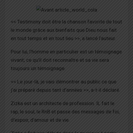
<< Testimony doit être la chanson favorite de tout
le monde grâce aux bienfaits que Dieu nous fait
en tout temps et en tout lieu >>, a lancé l’auteur.
Pour lui, l’homme en particulier est un témoignage
vivant; ce qu’il doit reconnaître et sa vie sera
toujours un témoignage.
<< Le jour-là, je vais démontrer au public ce que
j’ai préparé depuis tant d’années >>, a-t-il déclaré.
Zizka est un architecte de profession. IL fait le
rap, le soul, le RnB et passe des messages de foi,
d’espoir, d’amour et de vie.