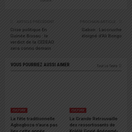
culture.
ARTICLE PRÉCÉDENT
PROCHAIN ARTICLE
Crise politique En
Gabon : Laccruche
Guinée Bissau : le
éloigné d’Ali Bongo
verdict de la CEDEAO
sera connu demain
VOUS POURRIEZ AUSSI AIMER
Tout Le Texte
CULTURE
CULTURE
La fête traditionnelle
La Grande Retrouvaille
Agbogboza n’aura pas
des ressortissants de
lieu cette année
Kplélé Govié Apégamé-