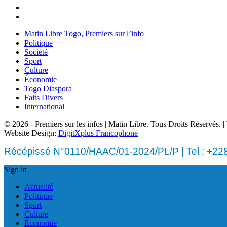
Matin Libre Togo, Premiers sur l’info
Politique
Société
Sport
Culture
Économie
Togo Diaspora
Faits Divers
International
© 2026 - Premiers sur les infos | Matin Libre. Tous Droits Réservés.
Website Design:
DigitXplus Francophone
Récépissé N°0110/HAAC/01-2024/PL/P | Tel : +228 
Sign in
Actualité
Politique
Sport
Culture
Économie