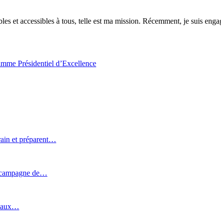
es et accessibles à tous, telle est ma mission. Récemment, je suis engagé
ramme Présidentiel d’Excellence
rain et préparent…
e campagne de…
uveaux…