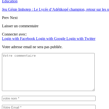
Education
Jeu Génie Imhotep : Le Lycée d’Adétikopé champion, retour sur les 
Prev
Next
Laisser un commentaire
Connecter avec:
Login with Facebook
Login with Google
Login with Twitter
Votre adresse email ne sera pas publiée.