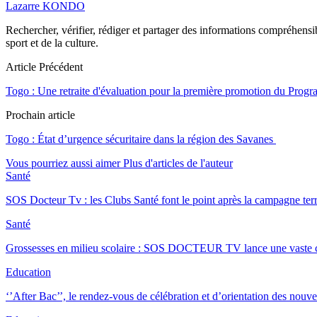
Lazarre KONDO
Rechercher, vérifier, rédiger et partager des informations compréhensibl
sport et de la culture.
Article Précédent
Togo : Une retraite d'évaluation pour la première promotion du Prog
Prochain article
Togo : État d’urgence sécuritaire dans la région des Savanes
Vous pourriez aussi aimer
Plus d'articles de l'auteur
Santé
SOS Docteur Tv : les Clubs Santé font le point après la campagne ter
Santé
Grossesses en milieu scolaire : SOS DOCTEUR TV lance une vast
Education
‘’After Bac’’, le rendez-vous de célébration et d’orientation des no