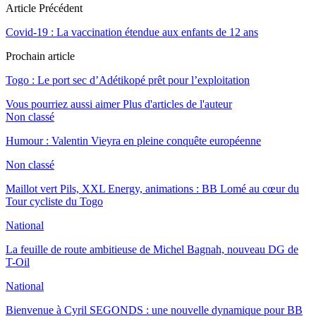
Article Précédent
Covid-19 : La vaccination étendue aux enfants de 12 ans
Prochain article
Togo : Le port sec d’Adétikopé prêt pour l’exploitation
Vous pourriez aussi aimer
Plus d'articles de l'auteur
Non classé
Humour : Valentin Vieyra en pleine conquête européenne
Non classé
Maillot vert Pils, XXL Energy, animations : BB Lomé au cœur du
Tour cycliste du Togo
National
La feuille de route ambitieuse de Michel Bagnah, nouveau DG de
T-Oil
National
Bienvenue à Cyril SEGONDS : une nouvelle dynamique pour BB