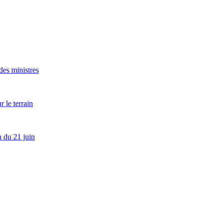
es ministres
 le terrain
 du 21 juin